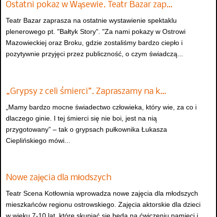
Ostatni pokaz w Wąsewie. Teatr Bazar zap…
Teatr Bazar zaprasza na ostatnie wystawienie spektaklu
plenerowego pt. "Bałtyk Story". "Za nami pokazy w Ostrowi
Mazowieckiej oraz Broku, gdzie zostaliśmy bardzo ciepło i
pozytywnie przyjęci przez publiczność, o czym świadczą...
„Grypsy z celi śmierci”. Zapraszamy na k…
„Mamy bardzo mocne świadectwo człowieka, który wie, za co i
dlaczego ginie. I tej śmierci się nie boi, jest na nią
przygotowany” – tak o grypsach pułkownika Łukasza
Cieplińskiego mówi...
Nowe zajęcia dla młodszych
Teatr Scena Kotłownia wprowadza nowe zajęcia dla młodszych
mieszkańców regionu ostrowskiego. Zajęcia aktorskie dla dzieci
w wieku 7-10 lat, które skupiać się będą na ćwiczeniu pamięci i