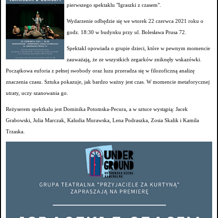
pierwszego spektaklu "Igraszki z czasem".
Wydarzenie odbędzie się we wtorek 22 czerwca 2021 roku o
godz. 18:30 w budynku przy ul. Bolesława Prusa 72.
Spektakl opowiada o grupie dzieci, które w pewnym momencie
zauważają, że ze wszystkich zegarków zniknęły wskazówki.
Początkowa euforia z pełnej swobody oraz luzu przeradza się w filozoficzną analizę
znaczenia czasu. Sztuka pokazuje, jak bardzo ważny jest czas. W momencie metaforycznej
utraty, uczy szanowania go.
Reżyserem spektkalu jest Dominika Potomska-Pecura, a w sztuce wystąpią: Jacek
Grabowski, Julia Marczak, Kaludia Murawska, Lena Podraszka, Zosia Skalik i Kamila
Trzaska.