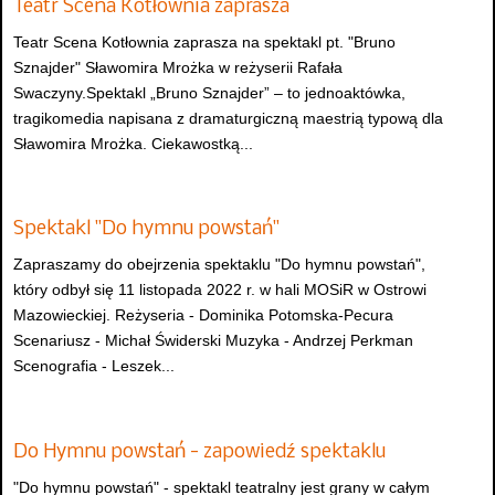
Teatr Scena Kotłownia zaprasza
Teatr Scena Kotłownia zaprasza na spektakl pt. "Bruno
Sznajder" Sławomira Mrożka w reżyserii Rafała
Swaczyny.Spektakl „Bruno Sznajder” – to jednoaktówka,
tragikomedia napisana z dramaturgiczną maestrią typową dla
Sławomira Mrożka. Ciekawostką...
Spektakl "Do hymnu powstań"
Zapraszamy do obejrzenia spektaklu "Do hymnu powstań",
który odbył się 11 listopada 2022 r. w hali MOSiR w Ostrowi
Mazowieckiej. Reżyseria - Dominika Potomska-Pecura
Scenariusz - Michał Świderski Muzyka - Andrzej Perkman
Scenografia - Leszek...
Do Hymnu powstań - zapowiedź spektaklu
"Do hymnu powstań" - spektakl teatralny jest grany w całym