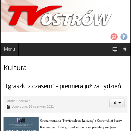
Menu
Kultura
"Igraszki z czasem" - premiera już za tydzień
Milena Charucka
Utworzono: 16 czerwiec 2021
Grupa teatralna "Przyjaciele za kurtyną" z Ostrowskiej Sceny
Kameralnej Underground zaprasza na premierę swojego