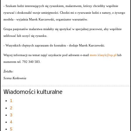
- Szukam ludzi interesujących się rysunkiem, malarstwem, którzy chcieliby wspólnie
rysować i doskonalić swoje umiejętności. Chodzi mi o rysowanie ludzi z natury, z żywego
modela - wyjaśnia Marek Karczewski, organizator warsztatów.
Grupa pasjonatów malarstwa miałaby się spotykać w specjalnej pracowni, aby wspólnie
szlifować lub uczyć się rysunku.
- Wszystkich chętnych zapraszam do kontaktu - dodaje Marek Karczewski.
Więcej informacji na temat zajęć uzyskacie pod adresem e-mail
moto.klasyk@op.pl
lub
numerem tel. 792 340 583.
Źródło:
Scena Kotłownia
Wiadomości kulturalne
1
2
3
4
5