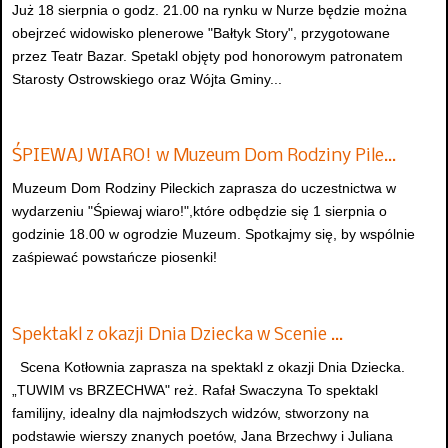
Już 18 sierpnia o godz. 21.00 na rynku w Nurze będzie można
obejrzeć widowisko plenerowe "Bałtyk Story", przygotowane
przez Teatr Bazar. Spetakl objęty pod honorowym patronatem
Starosty Ostrowskiego oraz Wójta Gminy...
ŚPIEWAJ WIARO! w Muzeum Dom Rodziny Pile…
Muzeum Dom Rodziny Pileckich zaprasza do uczestnictwa w
wydarzeniu "Śpiewaj wiaro!",które odbędzie się 1 sierpnia o
godzinie 18.00 w ogrodzie Muzeum. Spotkajmy się, by wspólnie
zaśpiewać powstańcze piosenki!
Spektakl z okazji Dnia Dziecka w Scenie …
Scena Kotłownia zaprasza na spektakl z okazji Dnia Dziecka.
„TUWIM vs BRZECHWA" reż. Rafał Swaczyna To spektakl
familijny, idealny dla najmłodszych widzów, stworzony na
podstawie wierszy znanych poetów, Jana Brzechwy i Juliana