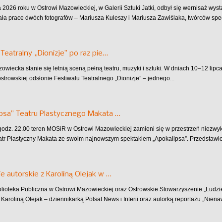
 2026 roku w Ostrowi Mazowieckiej, w Galerii Sztuki Jatki, odbył się wernisaż wys
ła prace dwóch fotografów – Mariusza Kuleszy i Mariusza Zawiślaka, twórców specj
 Teatralny „Dionizje” po raz pie…
owiecka stanie się letnią sceną pełną teatru, muzyki i sztuki. W dniach 10–12 lip
strowskiej odsłonie Festiwalu Teatralnego „Dionizje” – jednego...
psa” Teatru Plastycznego Makata …
 godz. 22.00 teren MOSiR w Ostrowi Mazowieckiej zamieni się w przestrzeń niezw
atr Plastyczny Makata ze swoim najnowszym spektaklem „Apokalipsa”. Przedstawieni
e autorskie z Karoliną Olejak w …
blioteka Publiczna w Ostrowi Mazowieckiej oraz Ostrowskie Stowarzyszenie „Ludz
 Karoliną Olejak – dziennikarką Polsat News i Interii oraz autorką reportażu „Niena