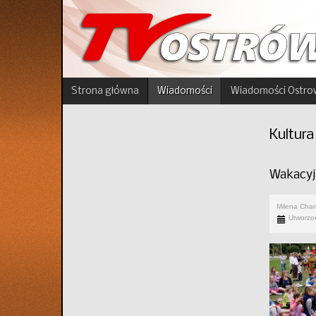
Strona główna
Wiadomości
Wiadomości Ostro
Kultura
Wakacyj
Milena Cha
Utworzon