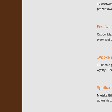
17 czerwca
prezentowa
Festiwal
Ostrów Maz
pierwszej o
„Apokali
10 lipca o
wystąpi Te
Spotkani
Miejska Bi
autorskie z