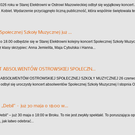
026 roku w Starej Elektrowni w Ostrowi Mazowieckiej odbył się wyjątkowy koncer
a Kobiet. Wydarzenie przyciągnęło liczną publiczność, która wspólnie świętowała te
Społecznej Szkoły Muzycznej już …
 o 18.00 odbędzie się w Starej Elektrowni kolejny koncert Społecznej Szkoły Muzyc
z klasy skrzypiec: Anna Jemielita, Maja Cybulska i Hanna...
T ABSOLWENTÓW OSTROWSKIEJ SPOŁECZN…
BSOLWENTÓW OSTROWSKIEJ SPOŁECZNEJ SZKOŁY MUZYCZNEJ 26 czerwca w Sta
odbył się uroczysty koncert absolwentów Społecznej Szkoły Muzycznej I stopnia 
 „Debil” – już 30 maja o 18:00 w…
Debil” – już 30 maja o 18:00 w Broku. To nie jest zwykły spektakl. To poruszająca 
, jak łatwo odebrać...