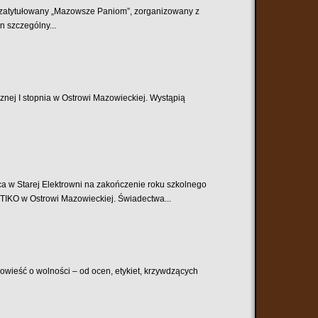
t zatytułowany „Mazowsze Paniom”, zorganizowany z
n szczególny...
znej I stopnia w Ostrowi Mazowieckiej. Wystąpią
rej Elektrowni na zakończenie roku szkolnego
OTIKO w Ostrowi Mazowieckiej. Świadectwa...
opowieść o wolności – od ocen, etykiet, krzywdzących