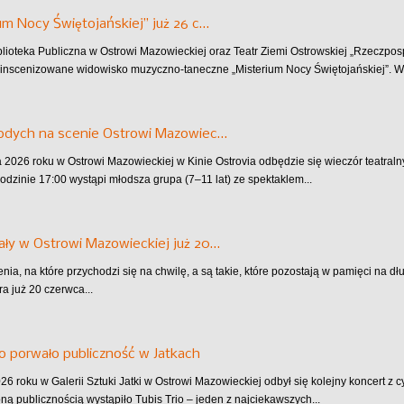
um Nocy Świętojańskiej” już 26 c…
blioteka Publiczna w Ostrowi Mazowieckiej oraz Teatr Ziemi Ostrowskiej „Rzeczpo
inscenizowane widowisko muzyczno-taneczne „Misterium Nocy Świętojańskiej”. Wy
łodych na scenie Ostrowi Mazowiec…
 2026 roku w Ostrowi Mazowieckiej w Kinie Ostrovia odbędzie się wieczór teatra
godzinie 17:00 wystąpi młodsza grupa (7–11 lat) ze spektaklem...
ły w Ostrowi Mazowieckiej już 20…
nia, na które przychodzi się na chwilę, a są takie, które pozostają w pamięci na d
ra już 20 czerwca...
io porwało publiczność w Jatkach
6 roku w Galerii Sztuki Jatki w Ostrowi Mazowieckiej odbył się kolejny koncert z cy
ą publicznością wystąpiło Tubis Trio – jeden z najciekawszych...