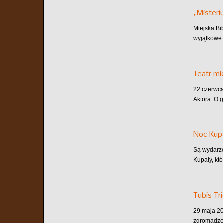
„Misteri
Miejska Bi
wyjątkowe 
Teatr m
22 czerwca
Aktora. O 
Noc Kupa
Są wydarze
Kupały, któ
Tubis Tr
29 maja 202
zgromadzon