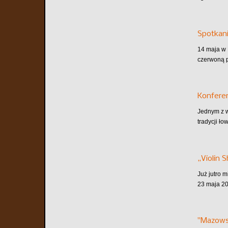
Spotkani
14 maja w 
czerwoną p
Konferen
Jednym z w
tradycji ło
„Violin 
Już jutro 
23 maja 20
"Mazows