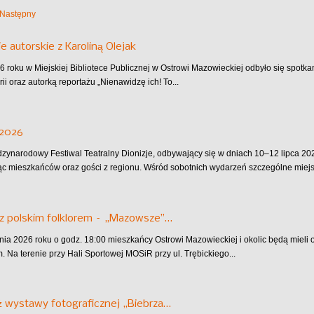
Następny
e autorskie z Karoliną Olejak
6 roku w Miejskiej Bibliotece Publicznej w Ostrowi Mazowieckiej odbyło się spotkan
rii oraz autorką reportażu „Nienawidzę ich! To...
 2026
dzynarodowy Festiwal Teatralny Dionizje, odbywający się w dniach 10–12 lipca 202
ąc mieszkańców oraz gości z regionu. Wśród sobotnich wydarzeń szczególne miejsc
z polskim folklorem – „Mazowsze”…
pnia 2026 roku o godz. 18:00 mieszkańcy Ostrowi Mazowieckiej i okolic będą mieli
 Na terenie przy Hali Sportowej MOSiR przy ul. Trębickiego...
 wystawy fotograficznej „Biebrza…