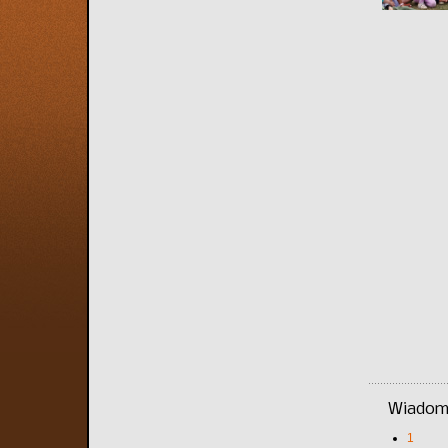
Wiadomo
1