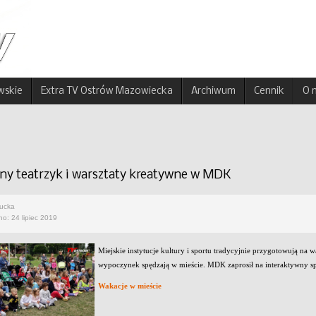
wskie
Extra TV Ostrów Mazowiecka
Archiwum
Cennik
O 
ny teatrzyk i warsztaty kreatywne w MDK
rucka
o: 24 lipiec 2019
Miejskie instytucje kultury i sportu tradycyjnie przygotowują na w
wypoczynek spędzają w mieście. MDK zaprosił na interaktywny sp
Wakacje w mieście