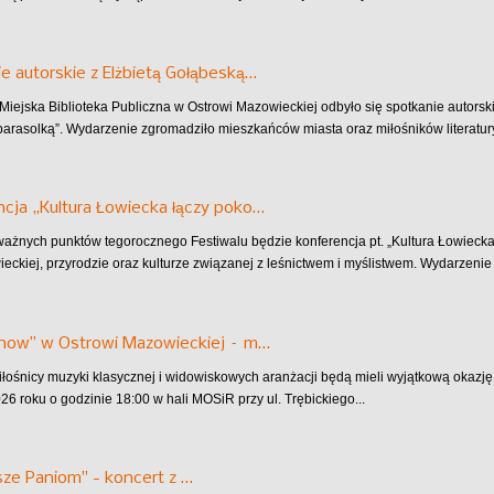
e autorskie z Elżbietą Gołąbeską…
Miejska Biblioteka Publiczna w Ostrowi Mazowieckiej odbyło się spotkanie autorski
arasolką”. Wydarzenie zgromadziło mieszkańców miasta oraz miłośników literatury
cja „Kultura Łowiecka łączy poko…
ażnych punktów tegorocznego Festiwalu będzie konferencja pt. „Kultura Łowiecka
wieckiej, przyrodzie oraz kulturze związanej z leśnictwem i myślistwem. Wydarzenie 
Show” w Ostrowi Mazowieckiej – m…
miłośnicy muzyki klasycznej i widowiskowych aranżacji będą mieli wyjątkową okazj
26 roku o godzinie 18:00 w hali MOSiR przy ul. Trębickiego...
ze Paniom" - koncert z …