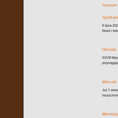
Poprzedni
Spotkani
8 lipca 202
News i Inte
Dionizje
XXVIII Mię
przyciągaj
Wieczór 
Już 7 sier
muzycznym.
Wernisaż