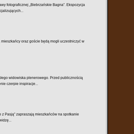
tawy fotograficznej „Biebrzańskie Bagna”. Ekspozycja
alizujących...
ca mieszkańcy oraz goście będą mogli uczestniczyć w
ykłego widowiska plenerowego. Przed publicznością
e czerpie inspiracje...
ie z Pasją” zapraszają mieszkańców na spotkanie
widzę...