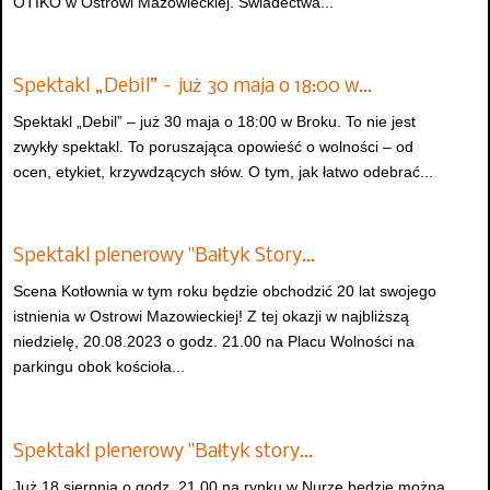
OTIKO w Ostrowi Mazowieckiej. Świadectwa...
Spektakl „Debil” – już 30 maja o 18:00 w…
Spektakl „Debil” – już 30 maja o 18:00 w Broku. To nie jest
zwykły spektakl. To poruszająca opowieść o wolności – od
ocen, etykiet, krzywdzących słów. O tym, jak łatwo odebrać...
Spektakl plenerowy "Bałtyk Story…
Scena Kotłownia w tym roku będzie obchodzić 20 lat swojego
istnienia w Ostrowi Mazowieckiej! Z tej okazji w najbliższą
niedzielę, 20.08.2023 o godz. 21.00 na Placu Wolności na
parkingu obok kościoła...
Spektakl plenerowy "Bałtyk story…
Już 18 sierpnia o godz. 21.00 na rynku w Nurze będzie można