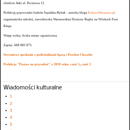
obiekcie Jatki ul. Pocztowa 12.
Prelekcję poprowadzi Izabela Sopalska-Rybak - autorka bloga
KulawaWarszawa.pl
,
organizatorka szkoleń, zawodniczka Warszawskiej Drużyny Rugby na Wózkach Four
Kings.
Wstęp wolny, liczba miejsc ograniczona.
Zapisy: 668 883 875.
Styczniowe spotkanie z podróżnikami Agatą i Pawłem Chwatko
Prelekcje "Postaw na przyszłość" z 2018 roku: część 1
,
część 2
Wiadomości kulturalne
1
2
3
4
5