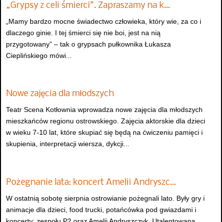
„Grypsy z celi śmierci”. Zapraszamy na k…
„Mamy bardzo mocne świadectwo człowieka, który wie, za co i
dlaczego ginie. I tej śmierci się nie boi, jest na nią
przygotowany” – tak o grypsach pułkownika Łukasza
Cieplińskiego mówi...
Nowe zajęcia dla młodszych
Teatr Scena Kotłownia wprowadza nowe zajęcia dla młodszych
mieszkańców regionu ostrowskiego. Zajęcia aktorskie dla dzieci
w wieku 7-10 lat, które skupiać się będą na ćwiczeniu pamięci i
skupienia, interpretacji wiersza, dykcji...
Pożegnanie lata: koncert Amelii Andryszc…
W ostatnią sobotę sierpnia ostrowianie pożegnali lato. Były gry i
animacje dla dzieci, food trucki, potańcówka pod gwiazdami i
koncerty: zespołu P2 oraz Amelii Andryszczyk. Utalentowana