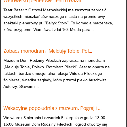
Widowisko plenerowe Teatru Bazar
Teatr Bazar z Ostrowi Mazowieckiej ma zaszczyt zaprosić
wszystkich mieszkańców naszego miasta na premierowy
spektakl plenerowy pt. "Bałtyk Story". To komedia małżeńska,
która przypomni Wam świat z lat '80. Młoda para...
Zobacz monodram "Melduję Tobie, Pol…
Muzeum Dom Rodziny Pileckich zaprasza na monodram
„Melduję Tobie, Polsko. Rotmistrz Pilecki”. Jest to oparta na
faktach, bardzo emocjonalna relacja Witolda Pileckiego –
żołnierza, świadka zagłady, który przeżył piekło Auschwitz.
Autorzy: Sławomir...
Wakacyjne popołudnia z muzeum. Pograj i …
We wtorek 3 sierpnia i czwartek 5 sierpnia w godz. 13:00 –
16:00 Muzeum Dom Rodziny Pileckich i ogród otworzy się