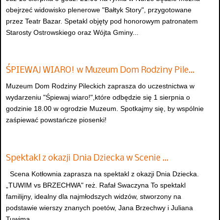
obejrzeć widowisko plenerowe "Bałtyk Story", przygotowane
przez Teatr Bazar. Spetakl objęty pod honorowym patronatem
Starosty Ostrowskiego oraz Wójta Gminy...
ŚPIEWAJ WIARO! w Muzeum Dom Rodziny Pile…
Muzeum Dom Rodziny Pileckich zaprasza do uczestnictwa w
wydarzeniu "Śpiewaj wiaro!",które odbędzie się 1 sierpnia o
godzinie 18.00 w ogrodzie Muzeum. Spotkajmy się, by wspólnie
zaśpiewać powstańcze piosenki!
Spektakl z okazji Dnia Dziecka w Scenie …
Scena Kotłownia zaprasza na spektakl z okazji Dnia Dziecka.
„TUWIM vs BRZECHWA" reż. Rafał Swaczyna To spektakl
familijny, idealny dla najmłodszych widzów, stworzony na
podstawie wierszy znanych poetów, Jana Brzechwy i Juliana
Tuwima...