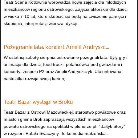
Teatr Scena Kotłownia wprowadza nowe zajęcia dla młodszych
mieszkańców regionu ostrowskiego. Zajęcia aktorskie dla dzieci
w wieku 7-10 lat, które skupiać się będą na ćwiczeniu pamięci i
skupienia, interpretacji wiersza, dykcji...
Pożegnanie lata: koncert Amelii Andryszc…
W ostatnią sobotę sierpnia ostrowianie pożegnali lato. Były gry i
animacje dla dzieci, food trucki, potańcówka pod gwiazdami i
koncerty: zespołu P2 oraz Amelii Andryszczyk. Utalentowana
nastolatka rozwija swoją karierę...
Teatr Bazar wystąpi w Broku
Teatr Bazar z Ostrowi Mazowieckiej, starostwo powiatowe oraz
miasto i gmina Brok zapraszają wszystkich mieszkańców
powiatu ostrowskiego na spektakl w plenerze pt. "Bałtyk Story"
w reżyserii Rafała Swaczyny. To komedia małżeńska...