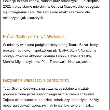
Wakacje to czas zabaw, radości oraz odpoczynku. 28 sierpnia
2021 r. przy stawie miejskim w Ostrowi Mazowieckiej odbędzie
się Pożegnanie Lata. Nie zabraknie atrakcji zarówno dla
młodszych, jak i starszych...
Próba "Bałkryk Story". Widowis…
W miniony weekend podglądaliśmy próbę Teatru Bazar, który
pracuje nad nowym spektaklem pt. "Bałtyk Story". Na scenie
wystąpi czwórka aktorów: Joanna Leonik, Paweł Trzaska,
Monika Młynarczyk oraz Piotr Trentowski. Nad wszystkim...
Bezpłatne warsztaty z pantomimy
Teatr Scena Kotłownia zaprasza na bezpłatne warsztaty
poprowadzone przez zawodowego aktora Kamila Przystała.
Zajęcia skierowane są do dzieci, młodzieży i dorosłych. Każdy
może spróbować i zobaczyć, jak to jest być aktorem. Jak...