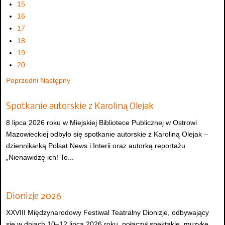
15
16
17
18
19
20
Poprzedni
Następny
Spotkanie autorskie z Karoliną Olejak
8 lipca 2026 roku w Miejskiej Bibliotece Publicznej w Ostrowi
Mazowieckiej odbyło się spotkanie autorskie z Karoliną Olejak –
dziennikarką Polsat News i Interii oraz autorką reportażu
„Nienawidzę ich! To...
Dionizje 2026
XXVIII Międzynarodowy Festiwal Teatralny Dionizje, odbywający
się w dniach 10–12 lipca 2026 roku, połączył spektakle, muzykę