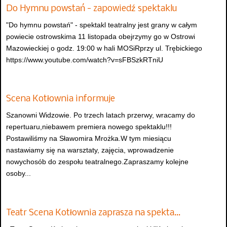
Do Hymnu powstań - zapowiedź spektaklu
"Do hymnu powstań" - spektakl teatralny jest grany w całym
powiecie ostrowskima 11 listopada obejrzymy go w Ostrowi
Mazowieckiej o godz. 19:00 w hali MOSiRprzy ul. Trębickiego
https://www.youtube.com/watch?v=sFBSzkRTniU
Scena Kotłownia informuje
Szanowni Widzowie. Po trzech latach przerwy, wracamy do
repertuaru,niebawem premiera nowego spektaklu!!!
Postawiliśmy na Sławomira Mrożka.W tym miesiącu
nastawiamy się na warsztaty, zajęcia, wprowadzenie
nowychosób do zespołu teatralnego.Zapraszamy kolejne
osoby...
Teatr Scena Kotłownia zaprasza na spekta…