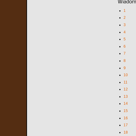
Wiadomo
1
2
3
4
5
6
7
8
9
10
11
12
13
14
15
16
17
18