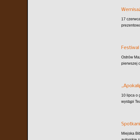
Wernisaż
17 czerwca
prezentowa
Festiwal
Ostrów Maz
pierwszej o
„Apokali
10 lipca o
wystąpi Te
Spotkani
Miejska Bi
autorskie z