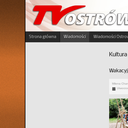
Strona główna
Wiadomości
Wiadomości Ostro
Kultura
Wakacyj
Milena Cha
Utworzon