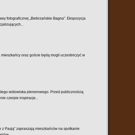
tawy fotograficznej „Biebrzańskie Bagna”. Ekspozycja
alizujących...
ca mieszkańcy oraz goście będą mogli uczestniczyć w
ykłego widowiska plenerowego. Przed publicznością
e czerpie inspiracje...
ie z Pasją” zapraszają mieszkańców na spotkanie
widzę...