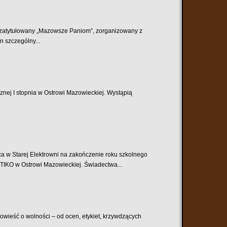
t zatytułowany „Mazowsze Paniom”, zorganizowany z
n szczególny...
znej I stopnia w Ostrowi Mazowieckiej. Wystąpią
rej Elektrowni na zakończenie roku szkolnego
OTIKO w Ostrowi Mazowieckiej. Świadectwa...
opowieść o wolności – od ocen, etykiet, krzywdzących