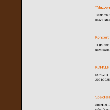
"Mazows
10 marca 2
okazji Dni
Koncert 
11 grudnia
uczniowie 
KONCER
KONCERT A
2024/2025 
Spektakl
Spektakl „
słów. O tym