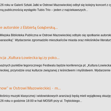
6 roku w Galerii Sztuki Jatki w Ostrowi Mazowieckiej odbył się kolejny koncert z cy
ą publicznością wystąpiło Tubis Trio – jeden z najciekawszych...
e autorskie z Elżbietą Gołąbeską…
Miejska Biblioteka Publiczna w Ostrowi Mazowieckiej odbyło się spotkanie autorski
arasolką”. Wydarzenie zgromadziło mieszkańców miasta oraz miłośników literatury
cja „Kultura Łowiecka łączy poko…
ażnych punktów tegorocznego Festiwalu będzie konferencja pt. „Kultura Łowiecka
wieckiej, przyrodzie oraz kulturze związanej z leśnictwem i myślistwem. Wydarzenie 
Show” w Ostrowi Mazowieckiej – m…
miłośnicy muzyki klasycznej i widowiskowych aranżacji będą mieli wyjątkową okazj
26 roku o godzinie 18:00 w hali MOSiR przy ul. Trębickiego...