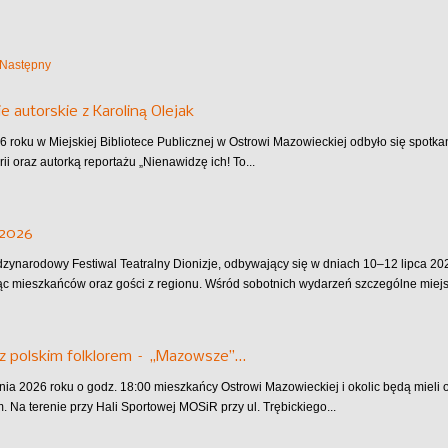
Następny
e autorskie z Karoliną Olejak
6 roku w Miejskiej Bibliotece Publicznej w Ostrowi Mazowieckiej odbyło się spotkan
rii oraz autorką reportażu „Nienawidzę ich! To...
 2026
dzynarodowy Festiwal Teatralny Dionizje, odbywający się w dniach 10–12 lipca 202
ąc mieszkańców oraz gości z regionu. Wśród sobotnich wydarzeń szczególne miejsc
z polskim folklorem – „Mazowsze”…
pnia 2026 roku o godz. 18:00 mieszkańcy Ostrowi Mazowieckiej i okolic będą mieli
 Na terenie przy Hali Sportowej MOSiR przy ul. Trębickiego...