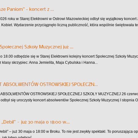
ze Paniom" - koncert z …
026 roku w Starej Elektrowni w Ostrowi Mazowieckiej odbył się wyjątkowy koncer
a Kobiet. Wydarzenie przyciągnęło liczną publiczność, która wspólnie świętowała te
Społecznej Szkoły Muzycznej już …
 o 18.00 odbędzie się w Starej Elektrowni kolejny koncert Społecznej Szkoły Muzyc
z klasy skrzypiec: Anna Jemielita, Maja Cybulska i Hanna...
T ABSOLWENTÓW OSTROWSKIEJ SPOŁECZN…
BSOLWENTÓW OSTROWSKIEJ SPOŁECZNEJ SZKOŁY MUZYCZNEJ 26 czerwca w Sta
odbył się uroczysty koncert absolwentów Społecznej Szkoły Muzycznej I stopnia 
 „Debil” – już 30 maja o 18:00 w…
Debil” – już 30 maja o 18:00 w Broku. To nie jest zwykły spektakl. To poruszająca 
, jak łatwo odebrać...