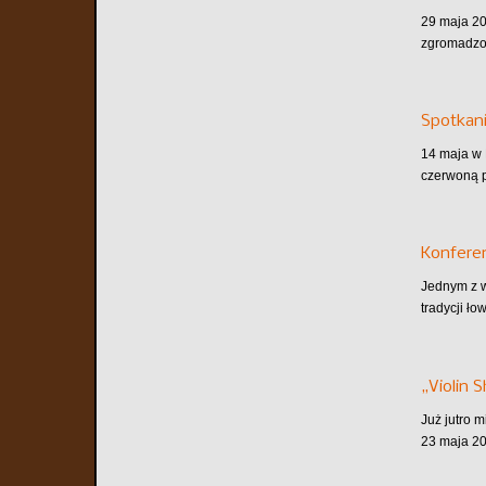
29 maja 202
zgromadzon
Spotkani
14 maja w 
czerwoną p
Konferen
Jednym z w
tradycji ło
„Violin 
Już jutro 
23 maja 20