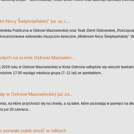
um Nocy Świętojańskiej” już 26 c…
blioteka Publiczna w Ostrowi Mazowieckiej oraz Teatr Ziemi Ostrowskiej „Rzeczpo
inscenizowane widowisko muzyczno-taneczne „Misterium Nocy Świętojańskiej”. Wy
łodych na scenie Ostrowi Mazowiec…
 2026 roku w Ostrowi Mazowieckiej w Kinie Ostrovia odbędzie się wieczór teatra
godzinie 17:00 wystąpi młodsza grupa (7–11 lat) ze spektaklem...
ły w Ostrowi Mazowieckiej już 20…
nia, na które przychodzi się na chwilę, a są takie, które pozostają w pamięci na d
ra już 20 czerwca...
io porwało publiczność w Jatkach