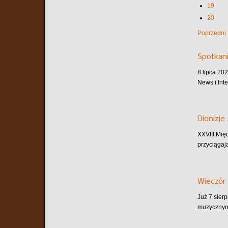
19
20
Poprzedni
Spotkani
8 lipca 202
News i Inte
Dionizje
XXVIII Mię
przyciągaj
Wieczór 
Już 7 sier
muzycznym.