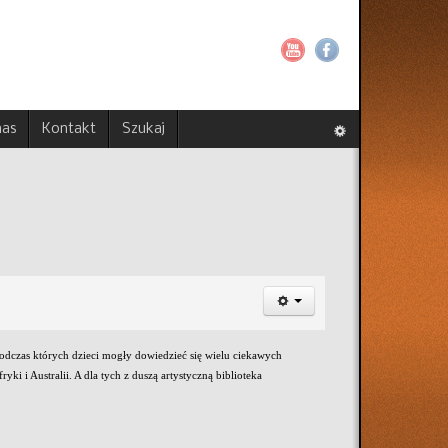
nas
Kontakt
Szukaj
odczas których dzieci mogły dowiedzieć się wielu ciekawych
ki i Australii. A dla tych z duszą artystyczną biblioteka