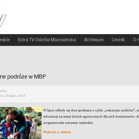
wskie
Extra TV Ostrów Mazowiecka
Archiwum
Cennik
O 
ne podróże w MBP
rucka
o: 24 lipiec 2019
W lipcu odbyły się dwa spotkania z cyklu „wakacyjne podróże”, p
informacji na temat dwóch egzotycznych dla nich kontynentów: Afry
zorganizowała warsztaty malarskie.
Wakacje w mieście