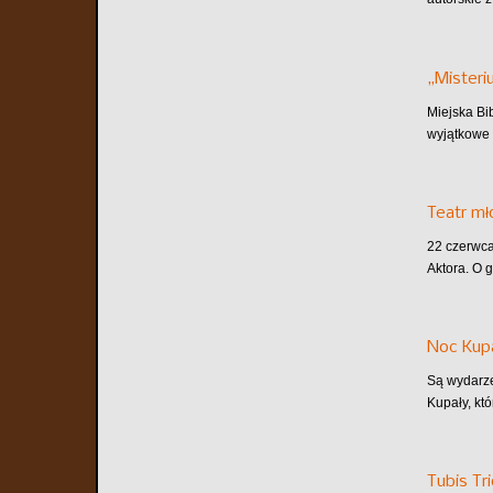
„Misteri
Miejska Bi
wyjątkowe 
Teatr m
22 czerwca
Aktora. O 
Noc Kupa
Są wydarze
Kupały, któ
Tubis Tr