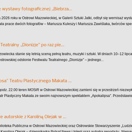
 wystawy fotograficznej „Biebrza…
 2026 roku w Ostrowi Mazowieckiej, w Galerii Sztuki Jatki, odbył się wernisaż wys
ła prace dwóch fotografów – Mariusza Kuleszy i Mariusza Zawiślaka, twórców specj
 Teatralny „Dionizje” po raz pie…
owiecka stanie się letnią sceną pełną teatru, muzyki i sztuki. W dniach 10–12 lip
strowskiej odsłonie Festiwalu Teatralnego „Dionizje” – jednego...
psa” Teatru Plastycznego Makata …
 godz. 22.00 teren MOSiR w Ostrowi Mazowieckiej zamieni się w przestrzeń niezw
atr Plastyczny Makata ze swoim najnowszym spektaklem „Apokalipsa”. Przedstawieni
e autorskie z Karoliną Olejak w …
blioteka Publiczna w Ostrowi Mazowieckiej oraz Ostrowskie Stowarzyszenie „Ludz
 Karoliną Olejak – dziennikarką Polsat News i Interii oraz autorką reportażu „Niena