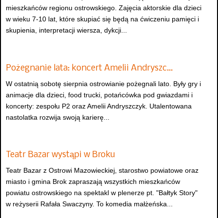
mieszkańców regionu ostrowskiego. Zajęcia aktorskie dla dzieci
w wieku 7-10 lat, które skupiać się będą na ćwiczeniu pamięci i
skupienia, interpretacji wiersza, dykcji...
Pożegnanie lata: koncert Amelii Andryszc…
W ostatnią sobotę sierpnia ostrowianie pożegnali lato. Były gry i
animacje dla dzieci, food trucki, potańcówka pod gwiazdami i
koncerty: zespołu P2 oraz Amelii Andryszczyk. Utalentowana
nastolatka rozwija swoją karierę...
Teatr Bazar wystąpi w Broku
Teatr Bazar z Ostrowi Mazowieckiej, starostwo powiatowe oraz
miasto i gmina Brok zapraszają wszystkich mieszkańców
powiatu ostrowskiego na spektakl w plenerze pt. "Bałtyk Story"
w reżyserii Rafała Swaczyny. To komedia małżeńska...