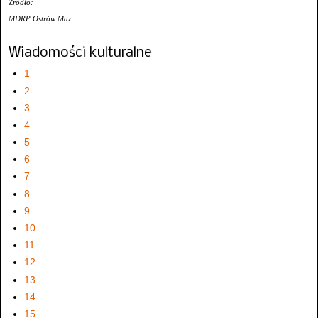
Źródło:
MDRP Ostrów Maz.
Wiadomości kulturalne
1
2
3
4
5
6
7
8
9
10
11
12
13
14
15