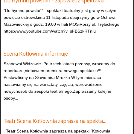
Do Hymnu powstań - zapowiedź spektaklu
"Do hymnu powstań" - spektakl teatralny jest grany w całym
powiecie ostrowskima 11 listopada obejrzymy go w Ostrowi
Mazowieckiej o godz. 19:00 w hali MOSiRprzy ul. Trębickiego
https://www.youtube.com/watch?v=sFBSzkRTniU
Scena Kotłownia informuje
Szanowni Widzowie. Po trzech latach przerwy, wracamy do
repertuaru,niebawem premiera nowego spektaklu!!!
Postawiliśmy na Sławomira Mrożka.W tym miesiącu
nastawiamy się na warsztaty, zajęcia, wprowadzenie
nowychosób do zespołu teatralnego.Zapraszamy kolejne
osoby...
Teatr Scena Kotłownia zaprasza na spekta…
Teatr Scena Kotłownia zaprasza na spektakl "Kotłownia