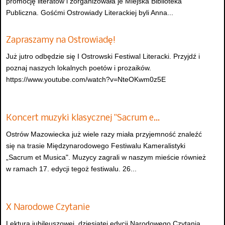
promocję literatów i zorganizowała je Miejska Biblioteka
Publiczna. Gośćmi Ostrowiady Literackiej byli Anna...
Zapraszamy na Ostrowiadę!
Już jutro odbędzie się I Ostrowski Festiwal Literacki. Przyjdź i
poznaj naszych lokalnych poetów i prozaików.
https://www.youtube.com/watch?v=NteOKwm0z5E
Koncert muzyki klasycznej "Sacrum e…
Ostrów Mazowiecka już wiele razy miała przyjemność znaleźć
się na trasie Międzynarodowego Festiwalu Kameralistyki
„Sacrum et Musica". Muzycy zagrali w naszym mieście również
w ramach 17. edycji tegoż festiwalu. 26...
X Narodowe Czytanie
Lekturą jubileuszowej, dziesiątej edycji Narodowego Czytania