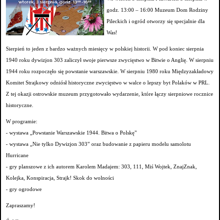
godz. 13:00 – 16:00 Muzeum Dom Rodziny
Pileckich i ogród otworzy się specjalnie dla
Was!
Sierpień to jeden z bardzo ważnych miesięcy w polskiej historii. W pod koniec sierpnia
1940 roku dywizjon 303 zaliczył swoje pierwsze zwycięstwo w Bitwie o Anglię. W sierpniu
1944 roku rozpoczęło się powstanie warszawskie. W sierpniu 1980 roku Międzyzakładowy
Komitet Strajkowy odniósł historyczne zwycięstwo w walce o lepszy byt Polaków w PRL.
Z tej okazji ostrowskie muzeum przygotowało wydarzenie, które łączy sierpniowe rocznice
historyczne.
W programie:
- wystawa „Powstanie Warszawskie 1944. Bitwa o Polskę"
- wystawa „Nie tylko Dywizjon 303” oraz budowanie z papieru modelu samolotu
Hurricane
- gry planszowe z ich autorem Karolem Madajem: 303, 111, Miś Wojtek, ZnajZnak,
Kolejka, Konspiracja, Strajk! Skok do wolności
- gry ogrodowe
Zapraszamy!