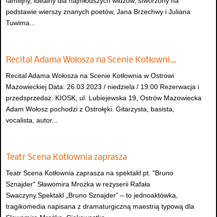
familijny, idealny dla najmłodszych widzów, stworzony na
podstawie wierszy znanych poetów, Jana Brzechwy i Juliana
Tuwima...
Recital Adama Wołosza na Scenie Kotłowni…
Recital Adama Wołosza na Scenie Kotłownia w Ostrowi
Mazowieckiej Data: 26.03.2023 / niedziela / 19.00 Rezerwacja i
przedsprzedaż: KIOSK, ul. Lubiejewska 19, Ostrów Mazowiecka
Adam Wołosz pochodzi z Ostrołęki. Gitarzysta, basista,
vocalista, autor...
Teatr Scena Kotłownia zaprasza
Teatr Scena Kotłownia zaprasza na spektakl pt. "Bruno
Sznajder" Sławomira Mrożka w reżyserii Rafała
Swaczyny.Spektakl „Bruno Sznajder” – to jednoaktówka,
tragikomedia napisana z dramaturgiczną maestrią typową dla