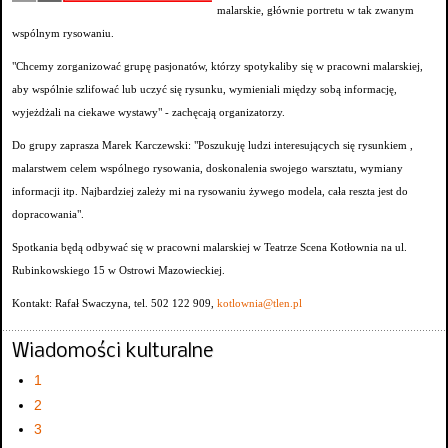
malarskie, głównie portretu w tak zwanym
wspólnym rysowaniu.
"Chcemy zorganizować grupę pasjonatów, którzy spotykaliby się w pracowni malarskiej,
aby wspólnie szlifować lub uczyć się rysunku, wymieniali między sobą informację,
wyjeżdżali na ciekawe wystawy" - zachęcają organizatorzy.
Do grupy zaprasza Marek Karczewski: "Poszukuję ludzi interesujących się rysunkiem ,
malarstwem celem wspólnego rysowania, doskonalenia swojego warsztatu, wymiany
informacji itp. Najbardziej zależy mi na rysowaniu żywego modela, cała reszta jest do
dopracowania".
Spotkania będą odbywać się w pracowni malarskiej w Teatrze Scena Kotłownia na ul.
Rubinkowskiego 15 w Ostrowi Mazowieckiej.
Kontakt: Rafał Swaczyna, tel. 502 122 909,
kotlownia@tlen.pl
Wiadomości kulturalne
1
2
3