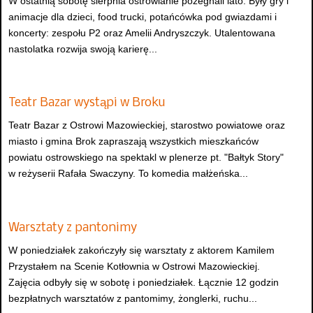
W ostatnią sobotę sierpnia ostrowianie pożegnali lato. Były gry i
animacje dla dzieci, food trucki, potańcówka pod gwiazdami i
koncerty: zespołu P2 oraz Amelii Andryszczyk. Utalentowana
nastolatka rozwija swoją karierę...
Teatr Bazar wystąpi w Broku
Teatr Bazar z Ostrowi Mazowieckiej, starostwo powiatowe oraz
miasto i gmina Brok zapraszają wszystkich mieszkańców
powiatu ostrowskiego na spektakl w plenerze pt. "Bałtyk Story"
w reżyserii Rafała Swaczyny. To komedia małżeńska...
Warsztaty z pantonimy
W poniedziałek zakończyły się warsztaty z aktorem Kamilem
Przystałem na Scenie Kotłownia w Ostrowi Mazowieckiej.
Zajęcia odbyły się w sobotę i poniedziałek. Łącznie 12 godzin
bezpłatnych warsztatów z pantomimy, żonglerki, ruchu...