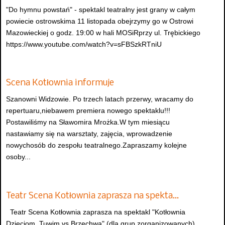
"Do hymnu powstań" - spektakl teatralny jest grany w całym
powiecie ostrowskima 11 listopada obejrzymy go w Ostrowi
Mazowieckiej o godz. 19:00 w hali MOSiRprzy ul. Trębickiego
https://www.youtube.com/watch?v=sFBSzkRTniU
Scena Kotłownia informuje
Szanowni Widzowie. Po trzech latach przerwy, wracamy do
repertuaru,niebawem premiera nowego spektaklu!!!
Postawiliśmy na Sławomira Mrożka.W tym miesiącu
nastawiamy się na warsztaty, zajęcia, wprowadzenie
nowychosób do zespołu teatralnego.Zapraszamy kolejne
osoby...
Teatr Scena Kotłownia zaprasza na spekta…
Teatr Scena Kotłownia zaprasza na spektakl "Kotłownia
Dzieciom, Tuwim vs Brzechwa" (dla grup zorganizowanych).