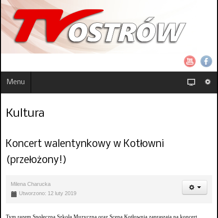
Menu
Kultura
Koncert walentynkowy w Kotłowni
(przełożony!)
Milena Charucka
Utworzono: 12 luty 2019
Tym razem Społeczna Szkoła Muzyczna oraz Scena Kotłownia zapraszają na koncert