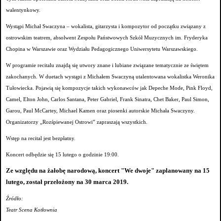
walentynkowy.
Wystąpi Michał Swaczyna – wokalista, gitarzysta i kompozytor od początku związany z
ostrowskim teatrem, absolwent Zespołu Państwowych Szkół Muzycznych im. Fryderyka
Chopina w Warszawie oraz Wydziału Pedagogicznego Uniwersytetu Warszawskiego.
W programie recitalu znajdą się utwory znane i lubiane związane tematycznie ze świętem
zakochanych. W duetach wystąpi z Michałem Swaczyną utalentowana wokalistka Weronika
Tułowiecka. Pojawią się kompozycje takich wykonawców jak Depeche Mode, Pink Floyd,
Camel, Elton John, Carlos Santana, Peter Gabriel, Frank Sinatra, Chet Baker, Paul Simon,
Garou, Paul McCartey, Michael Kamen oraz piosenki autorskie Michała Swaczyny.
Organizatorzy „Rozśpiewanej Ostrowi” zapraszają wszystkich.
Wstęp na recital jest bezpłatny.
Koncert odbędzie się 15 lutego o godzinie 19:00.
Ze względu na żałobę narodową, koncert "We dwoje" zaplanowany na 15
lutego, został przełożony na 30 marca 2019.
Źródło:
Teatr Scena Kotłownia