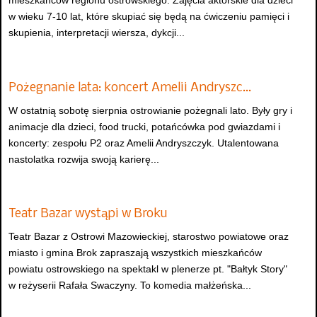
mieszkańców regionu ostrowskiego. Zajęcia aktorskie dla dzieci
w wieku 7-10 lat, które skupiać się będą na ćwiczeniu pamięci i
skupienia, interpretacji wiersza, dykcji...
Pożegnanie lata: koncert Amelii Andryszc…
W ostatnią sobotę sierpnia ostrowianie pożegnali lato. Były gry i
animacje dla dzieci, food trucki, potańcówka pod gwiazdami i
koncerty: zespołu P2 oraz Amelii Andryszczyk. Utalentowana
nastolatka rozwija swoją karierę...
Teatr Bazar wystąpi w Broku
Teatr Bazar z Ostrowi Mazowieckiej, starostwo powiatowe oraz
miasto i gmina Brok zapraszają wszystkich mieszkańców
powiatu ostrowskiego na spektakl w plenerze pt. "Bałtyk Story"
w reżyserii Rafała Swaczyny. To komedia małżeńska...