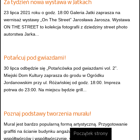
Za tydzień nowa wystawa w Jatkach
23 lipca 2021 roku o godz. 18:00 Galeria Jatki zaprasza na
wernisaż wystawy „On The Street” Jarosława Jarosza. Wystawa
ON THE STREET to kolekcja fotografii z dziedziny street photo
autorstwa Jarka...
Potańcuj pod gwiazdami!
30 lipca odbędzie się „Potańcówka pod gwiazdami vol. 2”.
Miejski Dom Kultury zaprasza do grodu w Ogródku
Jordanowskim przy ul. Różańskiej od godz. 18:00. Impreza
potrwa do 23:00. Na miejscu będzie grill...
Poznaj podstawy tworzenia muralu!
Mural jest bardzo popularną formą artystyczną. Przygotowanie
graffiti na ścianie budynku angażuje emocjonalnie jego
Początek strony
współtwórców i współtwórczynie, wzmacniając walory