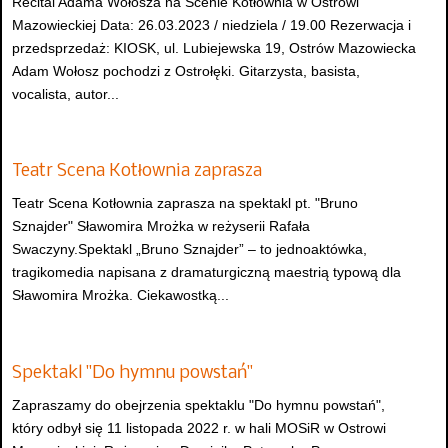
Recital Adama Wołosza na Scenie Kotłownia w Ostrowi
Mazowieckiej Data: 26.03.2023 / niedziela / 19.00 Rezerwacja i
przedsprzedaż: KIOSK, ul. Lubiejewska 19, Ostrów Mazowiecka
Adam Wołosz pochodzi z Ostrołęki. Gitarzysta, basista,
vocalista, autor...
Teatr Scena Kotłownia zaprasza
Teatr Scena Kotłownia zaprasza na spektakl pt. "Bruno
Sznajder" Sławomira Mrożka w reżyserii Rafała
Swaczyny.Spektakl „Bruno Sznajder” – to jednoaktówka,
tragikomedia napisana z dramaturgiczną maestrią typową dla
Sławomira Mrożka. Ciekawostką...
Spektakl "Do hymnu powstań"
Zapraszamy do obejrzenia spektaklu "Do hymnu powstań",
który odbył się 11 listopada 2022 r. w hali MOSiR w Ostrowi