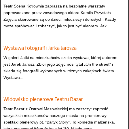
Teatr Scena Kotłownia zaprasza na bezpłatne warsztaty
poprowadzone przez zawodowego aktora Kamila Przystała.
Zajęcia skierowane są do dzieci, młodzieży i dorosłych. Każdy
może spróbować i zobaczyć, jak to jest być aktorem. Jak...
Wystawa fotografii Jarka Jarosza
W galerii Jatki na mieszkańców czeka wystawa, której autorem
jest Jarek Jarosz. Zbiór jego zdjęć nosi tytuł „On the street” i
składa się fotografii wykonanych w różnych zakątkach świata.
Wystawa...
Widowisko plenerowe Teatru Bazar
Teatr Bazar z Ostrowi Mazowieckiej ma zaszczyt zaprosić
wszystkich mieszkańców naszego miasta na premierowy
spektakl plenerowy pt. "Bałtyk Story". To komedia małżeńska,
która przypomni Wam świat z lat '80. Młoda para...