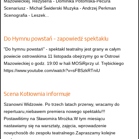
Mazowieckiej. Reżyseria - Dominika Potomska-Pecura
Scenariusz - Michał Świderski Muzyka - Andrzej Perkman
Scenografia - Leszek...
Do Hymnu powstań - zapowiedź spektaklu
"Do hymnu powstań" - spektakl teatralny jest grany w całym
powiecie ostrowskima 11 listopada obejrzymy go w Ostrowi
Mazowieckiej o godz. 19:00 w hali MOSiRprzy ul. Trębickiego
https://www.youtube.com/watch?v=sFBSzkRTniU
Scena Kotłownia informuje
Szanowni Widzowie. Po trzech latach przerwy, wracamy do
repertuaru,niebawem premiera nowego spektaklu!!!
Postawiliśmy na Sławomira Mrożka.W tym miesiącu
nastawiamy się na warsztaty, zajęcia, wprowadzenie
nowychosób do zespołu teatralnego.Zapraszamy kolejne