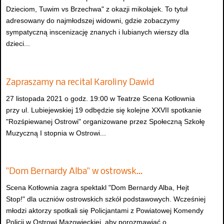
Dzieciom, Tuwim vs Brzechwa" z okazji mikołajek. To tytuł
adresowany do najmłodszej widowni, gdzie zobaczymy
sympatyczną inscenizację znanych i lubianych wierszy dla
dzieci...
Zapraszamy na recital Karoliny Dawid
27 listopada 2021 o godz. 19:00 w Teatrze Scena Kotłownia
przy ul. Lubiejewskiej 19 odbędzie się kolejne XXVII spotkanie
"Rozśpiewanej Ostrowi" organizowane przez Społeczną Szkołę
Muzyczną I stopnia w Ostrowi...
"Dom Bernardy Alba" w ostrowsk…
Scena Kotłownia zagra spektakl "Dom Bernardy Alba, Hejt
Stop!" dla uczniów ostrowskich szkół podstawowych. Wcześniej
młodzi aktorzy spotkali się Policjantami z Powiatowej Komendy
Policji w Ostrowi Mazowieckiej, aby porozmawiać o...