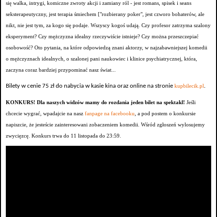
się walka, intrygi, komiczne zwroty akcji i zamiany ról - jest romans, spisek i seans
seksterapeutyczny, jest terapia śmiechem ["rozbierany poker", jest czworo bohaterów, ale
nikt, nie jest tym, za kogo się podaje. Wszyscy kogoś udają. Czy profesor zatrzyma szalony
eksperyment? Czy mężczyzna idealny rzeczywiście istnieje? Czy można przeszczepiać
osobowość? Oto pytania, na które odpowiedzą znani aktorzy, w najzabawniejszej komedii
o mężczyznach idealnych, o szalonej pani naukowiec i klinice psychiatrycznej, która,
zaczyna coraz bardziej przypominać nasz świat...
Bilety w cenie 75 zł do nabycia w kasie kina oraz online na stronie
.
kupbilecik.pl
KONKURS! Dla naszych widzów mamy do rozdania jeden bilet na spektakl!
Jeśli
chcecie wygrać, wpadajcie na nasz
fanpage na facebooku
, a pod postem o konkursie
napiszcie, że jesteście zainteresowani zobaczeniem komedii. Wśród zgłoszeń wylosujemy
zwycięzcę. Konkurs trwa do 11 listopada do 23:59.