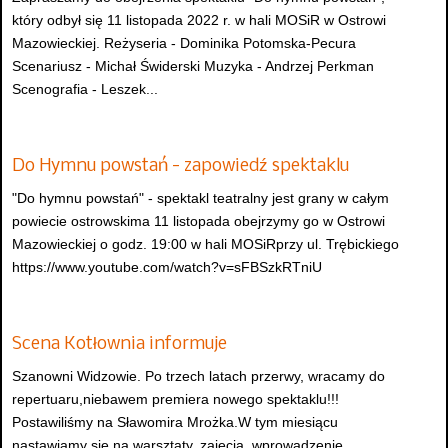
który odbył się 11 listopada 2022 r. w hali MOSiR w Ostrowi
Mazowieckiej. Reżyseria - Dominika Potomska-Pecura
Scenariusz - Michał Świderski Muzyka - Andrzej Perkman
Scenografia - Leszek...
Do Hymnu powstań - zapowiedź spektaklu
"Do hymnu powstań" - spektakl teatralny jest grany w całym
powiecie ostrowskima 11 listopada obejrzymy go w Ostrowi
Mazowieckiej o godz. 19:00 w hali MOSiRprzy ul. Trębickiego
https://www.youtube.com/watch?v=sFBSzkRTniU
Scena Kotłownia informuje
Szanowni Widzowie. Po trzech latach przerwy, wracamy do
repertuaru,niebawem premiera nowego spektaklu!!!
Postawiliśmy na Sławomira Mrożka.W tym miesiącu
nastawiamy się na warsztaty, zajęcia, wprowadzenie