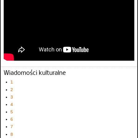
Wiadomości kulturalne
1
2
3
4
5
6
7
8