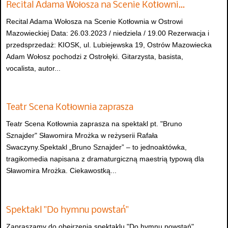
Recital Adama Wołosza na Scenie Kotłowni…
Recital Adama Wołosza na Scenie Kotłownia w Ostrowi
Mazowieckiej Data: 26.03.2023 / niedziela / 19.00 Rezerwacja i
przedsprzedaż: KIOSK, ul. Lubiejewska 19, Ostrów Mazowiecka
Adam Wołosz pochodzi z Ostrołęki. Gitarzysta, basista,
vocalista, autor...
Teatr Scena Kotłownia zaprasza
Teatr Scena Kotłownia zaprasza na spektakl pt. "Bruno
Sznajder" Sławomira Mrożka w reżyserii Rafała
Swaczyny.Spektakl „Bruno Sznajder” – to jednoaktówka,
tragikomedia napisana z dramaturgiczną maestrią typową dla
Sławomira Mrożka. Ciekawostką...
Spektakl "Do hymnu powstań"
Zapraszamy do obejrzenia spektaklu "Do hymnu powstań",