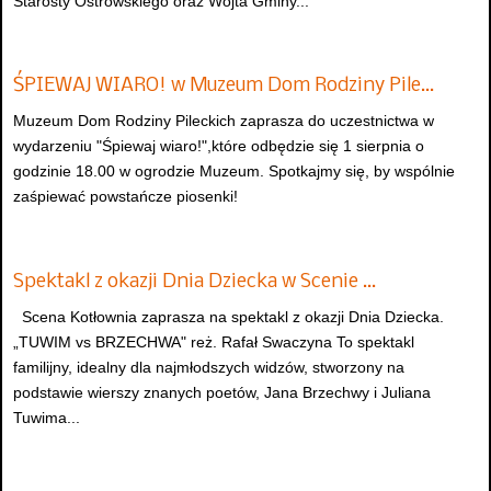
Starosty Ostrowskiego oraz Wójta Gminy...
ŚPIEWAJ WIARO! w Muzeum Dom Rodziny Pile…
Muzeum Dom Rodziny Pileckich zaprasza do uczestnictwa w
wydarzeniu "Śpiewaj wiaro!",które odbędzie się 1 sierpnia o
godzinie 18.00 w ogrodzie Muzeum. Spotkajmy się, by wspólnie
zaśpiewać powstańcze piosenki!
Spektakl z okazji Dnia Dziecka w Scenie …
Scena Kotłownia zaprasza na spektakl z okazji Dnia Dziecka.
„TUWIM vs BRZECHWA" reż. Rafał Swaczyna To spektakl
familijny, idealny dla najmłodszych widzów, stworzony na
podstawie wierszy znanych poetów, Jana Brzechwy i Juliana
Tuwima...