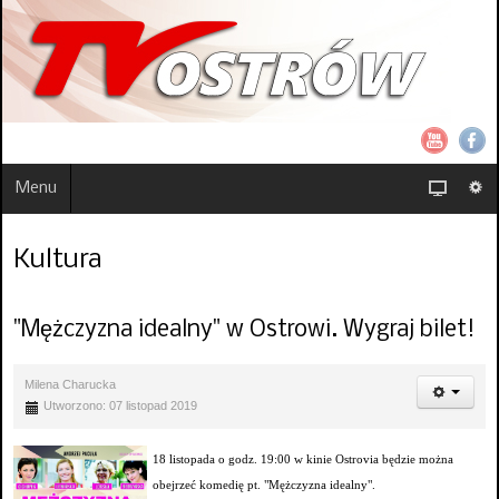
Menu
Kultura
"Mężczyzna idealny" w Ostrowi. Wygraj bilet!
Milena Charucka
Utworzono: 07 listopad 2019
18 listopada o godz. 19:00 w kinie Ostrovia będzie można
obejrzeć komedię pt. "Mężczyzna idealny".