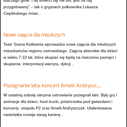
dlaczego ginie. I tej śmierci się nie boi, jest na nią
przygotowany” – tak o grypsach pułkownika Łukasza
Cieplińskiego mówi...
Nowe zajęcia dla młodszych
Teatr Scena Kotłownia wprowadza nowe zajęcia dla młodszych
mieszkańców regionu ostrowskiego. Zajęcia aktorskie dla dzieci
w wieku 7-10 lat, które skupiać się będą na ćwiczeniu pamięci i
skupienia, interpretacji wiersza, dykcji...
Pożegnanie lata: koncert Amelii Andryszc…
W ostatnią sobotę sierpnia ostrowianie pożegnali lato. Były gry i
animacje dla dzieci, food trucki, potańcówka pod gwiazdami i
koncerty: zespołu P2 oraz Amelii Andryszczyk. Utalentowana
nastolatka rozwija swoją karierę...