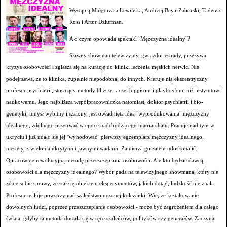
Wystąpią Małgorzata Lewińska, Andrzej Beya-Zaborski, Tadeusz
Ross i Artur Dziurman.
A o czym opowiada spektakl "Mężczyzna idealny"?
Sławny showman telewizyjny, gwiazdor estrady, przeżywa
kryzys osobowości i zgłasza się na kurację do kliniki leczenia męskich nerwic. Nie
podejrzewa, że to klinika, zupełnie niepodobna, do innych. Kieruje nią ekscentryczny
profesor psychiatrii, stosujący metody bliższe raczej hippisom i playboy'om, niż instytutowi
naukowemu. Jego najbliższa współpracowniczka natomiast, doktor psychiatrii i bio-
genetyki, umysł wybitny i szalony, jest owładnięta ideą "wyprodukowania" mężczyzny
idealnego, zdolnego przetrwać w epoce nadchodzącego matriarchatu. Pracuje nad tym w
ukryciu i już udało się jej "wyhodować" pierwszy egzemplarz mężczyzny idealnego,
niestety, z wieloma ukrytymi i jawnymi wadami. Zamierza go zatem udoskonalić.
Opracowuje rewolucyjną metodę przeszczepiania osobowości. Ale kto będzie dawcą
osobowości dla mężczyzny idealnego? Wybór pada na telewizyjnego showmana, który nie
zdaje sobie sprawy, że stał się obiektem eksperymentów, jakich dotąd, ludzkość nie znała.
Profesor usiłuje powstrzymać szaleństwo uczonej koleżanki. Wie, że kształtowanie
dowolnych ludzi, poprzez przeszczepianie osobowości - może być zagrożeniem dla całego
świata, gdyby ta metoda dostała się w ręce szaleńców, polityków czy generałów. Zaczyna