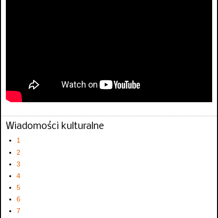
Wiadomości kulturalne
1
2
3
4
5
6
7