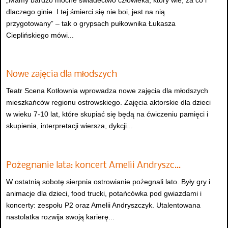
„Mamy bardzo mocne świadectwo człowieka, który wie, za co i
dlaczego ginie. I tej śmierci się nie boi, jest na nią
przygotowany” – tak o grypsach pułkownika Łukasza
Cieplińskiego mówi...
Nowe zajęcia dla młodszych
Teatr Scena Kotłownia wprowadza nowe zajęcia dla młodszych
mieszkańców regionu ostrowskiego. Zajęcia aktorskie dla dzieci
w wieku 7-10 lat, które skupiać się będą na ćwiczeniu pamięci i
skupienia, interpretacji wiersza, dykcji...
Pożegnanie lata: koncert Amelii Andryszc…
W ostatnią sobotę sierpnia ostrowianie pożegnali lato. Były gry i
animacje dla dzieci, food trucki, potańcówka pod gwiazdami i
koncerty: zespołu P2 oraz Amelii Andryszczyk. Utalentowana
nastolatka rozwija swoją karierę...