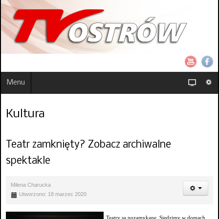
Menu
Kultura
Teatr zamknięty? Zobacz archiwalne
spektakle
Milena Charucka
Utworzono: 18 marzec 2020
Teatry są pozamykane. Siedzimy w domach.