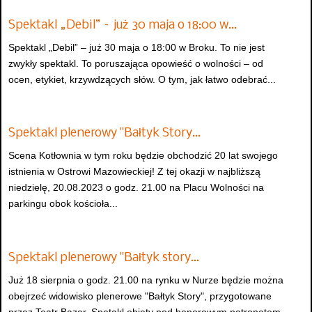
Spektakl „Debil” – już 30 maja o 18:00 w…
Spektakl „Debil” – już 30 maja o 18:00 w Broku. To nie jest
zwykły spektakl. To poruszająca opowieść o wolności – od
ocen, etykiet, krzywdzących słów. O tym, jak łatwo odebrać...
Spektakl plenerowy "Bałtyk Story…
Scena Kotłownia w tym roku będzie obchodzić 20 lat swojego
istnienia w Ostrowi Mazowieckiej! Z tej okazji w najbliższą
niedzielę, 20.08.2023 o godz. 21.00 na Placu Wolności na
parkingu obok kościoła...
Spektakl plenerowy "Bałtyk story…
Już 18 sierpnia o godz. 21.00 na rynku w Nurze będzie można
obejrzeć widowisko plenerowe "Bałtyk Story", przygotowane
przez Teatr Bazar. Spetakl objęty pod honorowym patronatem