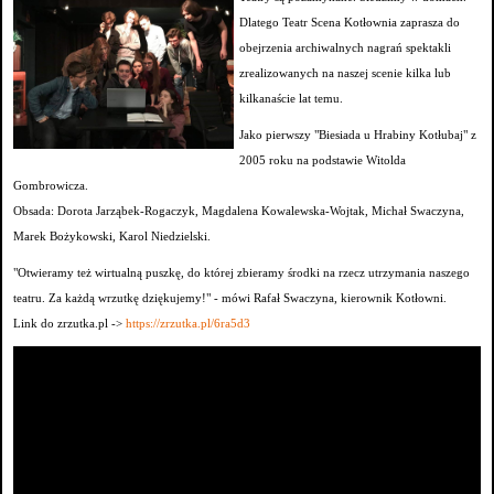
Dlatego Teatr Scena Kotłownia zaprasza do
obejrzenia archiwalnych nagrań spektakli
zrealizowanych na naszej scenie kilka lub
kilkanaście lat temu.
Jako pierwszy "Biesiada u Hrabiny Kotłubaj" z
2005 roku na podstawie Witolda
Gombrowicza.
Obsada: Dorota Jarząbek-Rogaczyk, Magdalena Kowalewska-Wojtak, Michał Swaczyna,
Marek Bożykowski, Karol Niedzielski.
"Otwieramy też wirtualną puszkę, do której zbieramy środki na rzecz utrzymania naszego
teatru. Za każdą wrzutkę dziękujemy!" - mówi Rafał Swaczyna, kierownik Kotłowni.
Link do zrzutka.pl ->
https://zrzutka.pl/6ra5d3