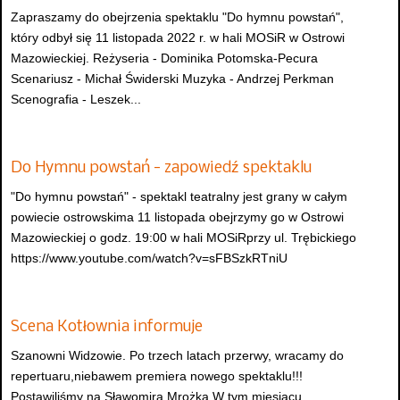
Zapraszamy do obejrzenia spektaklu "Do hymnu powstań",
który odbył się 11 listopada 2022 r. w hali MOSiR w Ostrowi
Mazowieckiej. Reżyseria - Dominika Potomska-Pecura
Scenariusz - Michał Świderski Muzyka - Andrzej Perkman
Scenografia - Leszek...
Do Hymnu powstań - zapowiedź spektaklu
"Do hymnu powstań" - spektakl teatralny jest grany w całym
powiecie ostrowskima 11 listopada obejrzymy go w Ostrowi
Mazowieckiej o godz. 19:00 w hali MOSiRprzy ul. Trębickiego
https://www.youtube.com/watch?v=sFBSzkRTniU
Scena Kotłownia informuje
Szanowni Widzowie. Po trzech latach przerwy, wracamy do
repertuaru,niebawem premiera nowego spektaklu!!!
Postawiliśmy na Sławomira Mrożka.W tym miesiącu