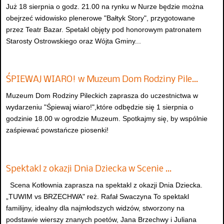
Już 18 sierpnia o godz. 21.00 na rynku w Nurze będzie można
obejrzeć widowisko plenerowe "Bałtyk Story", przygotowane
przez Teatr Bazar. Spetakl objęty pod honorowym patronatem
Starosty Ostrowskiego oraz Wójta Gminy...
ŚPIEWAJ WIARO! w Muzeum Dom Rodziny Pile…
Muzeum Dom Rodziny Pileckich zaprasza do uczestnictwa w
wydarzeniu "Śpiewaj wiaro!",które odbędzie się 1 sierpnia o
godzinie 18.00 w ogrodzie Muzeum. Spotkajmy się, by wspólnie
zaśpiewać powstańcze piosenki!
Spektakl z okazji Dnia Dziecka w Scenie …
Scena Kotłownia zaprasza na spektakl z okazji Dnia Dziecka.
„TUWIM vs BRZECHWA" reż. Rafał Swaczyna To spektakl
familijny, idealny dla najmłodszych widzów, stworzony na
podstawie wierszy znanych poetów, Jana Brzechwy i Juliana