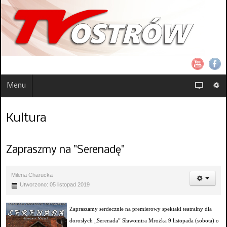
Menu
Kultura
Zapraszmy na "Serenadę"
Milena Charucka
Utworzono: 05 listopad 2019
Zapraszamy serdecznie na premierowy spektakl teatralny dla
dorosłych „Serenada” Sławomira Mrożka 9 listopada (sobota) o