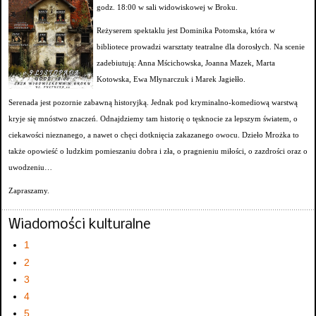
godz. 18:00 w sali widowiskowej w Broku.
Reżyserem spektaklu jest Dominika Potomska, która w
bibliotece prowadzi warsztaty teatralne dla dorosłych. Na scenie
zadebiutują: Anna Mścichowska, Joanna Mazek, Marta
Kotowska, Ewa Młynarczuk i Marek Jagiełło.
Serenada jest pozornie zabawną historyjką. Jednak pod kryminalno-komediową warstwą
kryje się mnóstwo znaczeń. Odnajdziemy tam historię o tęsknocie za lepszym światem, o
ciekawości nieznanego, a nawet o chęci dotknięcia zakazanego owocu. Dzieło Mrożka to
także opowieść o ludzkim pomieszaniu dobra i zła, o pragnieniu miłości, o zazdrości oraz o
uwodzeniu…
Zapraszamy.
Wiadomości kulturalne
1
2
3
4
5