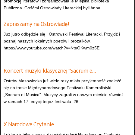
promocję literatów i zorganizowała je Miejska Biblioteka
Publiczna. Gośćmi Ostrowiady Literackiej byli Anna...
Zapraszamy na Ostrowiadę!
Już jutro odbędzie się I Ostrowski Festiwal Literacki. Przyjdź i
poznaj naszych lokalnych poetów i prozaików.
https://www.youtube.com/watch?v=NteOKwm0z5E
Koncert muzyki klasycznej "Sacrum e…
Ostrów Mazowiecka już wiele razy miała przyjemność znaleźć
się na trasie Międzynarodowego Festiwalu Kameralistyki
„Sacrum et Musica". Muzycy zagrali w naszym mieście również
w ramach 17. edycji tegoż festiwalu. 26...
X Narodowe Czytanie
Lekturą jubileuszowej, dziesiątej edycji Narodowego Czytania