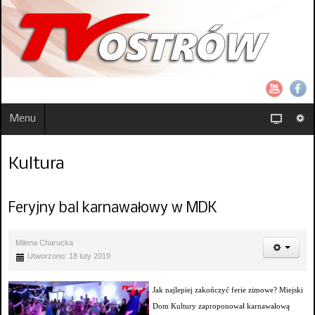
Menu
Kultura
Feryjny bal karnawałowy w MDK
Milena Charucka
Utworzono: 18 luty 2019
Jak najlepiej zakończyć ferie zimowe? Miejski
Dom Kultury zaproponował karnawałową