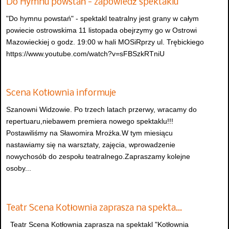
Do Hymnu powstań - zapowiedź spektaklu
"Do hymnu powstań" - spektakl teatralny jest grany w całym
powiecie ostrowskima 11 listopada obejrzymy go w Ostrowi
Mazowieckiej o godz. 19:00 w hali MOSiRprzy ul. Trębickiego
https://www.youtube.com/watch?v=sFBSzkRTniU
Scena Kotłownia informuje
Szanowni Widzowie. Po trzech latach przerwy, wracamy do
repertuaru,niebawem premiera nowego spektaklu!!!
Postawiliśmy na Sławomira Mrożka.W tym miesiącu
nastawiamy się na warsztaty, zajęcia, wprowadzenie
nowychosób do zespołu teatralnego.Zapraszamy kolejne
osoby...
Teatr Scena Kotłownia zaprasza na spekta…
Teatr Scena Kotłownia zaprasza na spektakl "Kotłownia