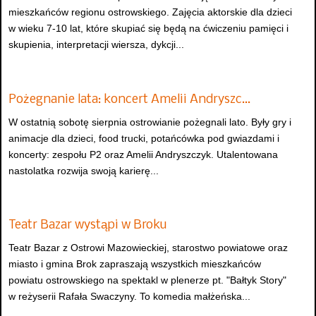
mieszkańców regionu ostrowskiego. Zajęcia aktorskie dla dzieci
w wieku 7-10 lat, które skupiać się będą na ćwiczeniu pamięci i
skupienia, interpretacji wiersza, dykcji...
Pożegnanie lata: koncert Amelii Andryszc…
W ostatnią sobotę sierpnia ostrowianie pożegnali lato. Były gry i
animacje dla dzieci, food trucki, potańcówka pod gwiazdami i
koncerty: zespołu P2 oraz Amelii Andryszczyk. Utalentowana
nastolatka rozwija swoją karierę...
Teatr Bazar wystąpi w Broku
Teatr Bazar z Ostrowi Mazowieckiej, starostwo powiatowe oraz
miasto i gmina Brok zapraszają wszystkich mieszkańców
powiatu ostrowskiego na spektakl w plenerze pt. "Bałtyk Story"
w reżyserii Rafała Swaczyny. To komedia małżeńska...