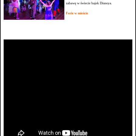
zabawę w świecie bajek Disneya.
Ferie w mieście