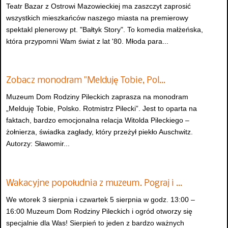
Teatr Bazar z Ostrowi Mazowieckiej ma zaszczyt zaprosić
wszystkich mieszkańców naszego miasta na premierowy
spektakl plenerowy pt. "Bałtyk Story". To komedia małżeńska,
która przypomni Wam świat z lat '80. Młoda para...
Zobacz monodram "Melduję Tobie, Pol…
Muzeum Dom Rodziny Pileckich zaprasza na monodram
„Melduję Tobie, Polsko. Rotmistrz Pilecki”. Jest to oparta na
faktach, bardzo emocjonalna relacja Witolda Pileckiego –
żołnierza, świadka zagłady, który przeżył piekło Auschwitz.
Autorzy: Sławomir...
Wakacyjne popołudnia z muzeum. Pograj i …
We wtorek 3 sierpnia i czwartek 5 sierpnia w godz. 13:00 –
16:00 Muzeum Dom Rodziny Pileckich i ogród otworzy się
specjalnie dla Was! Sierpień to jeden z bardzo ważnych