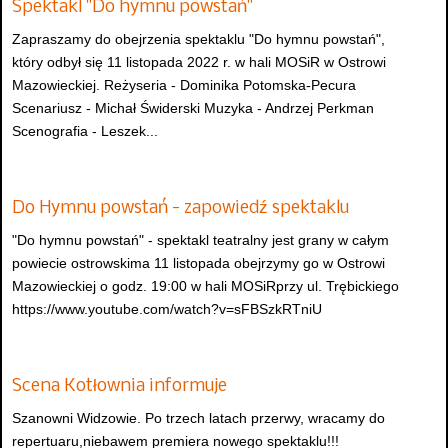
Spektakl "Do hymnu powstań"
Zapraszamy do obejrzenia spektaklu "Do hymnu powstań",
który odbył się 11 listopada 2022 r. w hali MOSiR w Ostrowi
Mazowieckiej. Reżyseria - Dominika Potomska-Pecura
Scenariusz - Michał Świderski Muzyka - Andrzej Perkman
Scenografia - Leszek...
Do Hymnu powstań - zapowiedź spektaklu
"Do hymnu powstań" - spektakl teatralny jest grany w całym
powiecie ostrowskima 11 listopada obejrzymy go w Ostrowi
Mazowieckiej o godz. 19:00 w hali MOSiRprzy ul. Trębickiego
https://www.youtube.com/watch?v=sFBSzkRTniU
Scena Kotłownia informuje
Szanowni Widzowie. Po trzech latach przerwy, wracamy do
repertuaru,niebawem premiera nowego spektaklu!!!