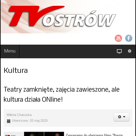
Menu
Kultura
Teatry zamknięte, zajęcia zawieszone, ale
kultura działa ONline!
Milena Charucka
Utworzono: 20 maj 2020
Zapraszamy do obejrzenia filmu "Poezja