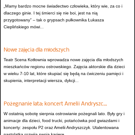
„Mamy bardzo mocne świadectwo człowieka, który wie, za co i
dlaczego ginie. I tej śmierci się nie boi, jest na nią
przygotowany” – tak o grypsach pułkownika Łukasza
Cieplińskiego mówi...
Nowe zajęcia dla młodszych
Teatr Scena Kotłownia wprowadza nowe zajęcia dla młodszych
mieszkańców regionu ostrowskiego. Zajęcia aktorskie dla dzieci
w wieku 7-10 lat, które skupiać się będą na ćwiczeniu pamięci i
skupienia, interpretacji wiersza, dykcji...
Pożegnanie lata: koncert Amelii Andryszc…
W ostatnią sobotę sierpnia ostrowianie pożegnali lato. Były gry i
animacje dla dzieci, food trucki, potańcówka pod gwiazdami i
koncerty: zespołu P2 oraz Amelii Andryszczyk. Utalentowana
nastolatka rozwija swoją karierę...