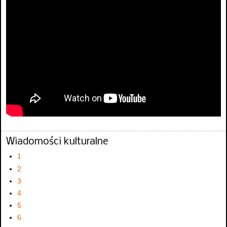
Wiadomości kulturalne
1
2
3
4
5
6