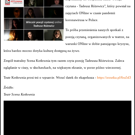
czytana - Tadeusz Różewicz", który powstał na
zajęciach ONline w czasie pandemii
koronawirusa w Polsce.
To próba przeniesienia naszych spotkań z
poezją czytaną, organizowanych w teatrze, na
warunki ONline w dobie panującego kryzysu,
która bardzo mocno dotyka kulturę dostępną na żywo.
Zespół teatralny Scena Kotłownia tym razem czyta poezję Tadeusza Różewicza. Zaleca
oglądanie w ciszy, w słuchawkach, na większym ekranie, w porze późno wieczornej.
Teatr Kotłownia prosi też o wpsarcie. Wrzuć datek do ekapelusza -
https://zrzutka.pl/6ra5d3
Źródło:
Teatr Scena Kotłownia