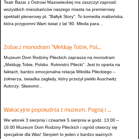
Teatr Bazar z Ostrowi Mazowieckiej ma zaszczyt zaprosić
wszystkich mieszkańców naszego miasta na premierowy
spektakl plenerowy pt. "Bałtyk Story". To komedia małżeńska,
która przypomni Wam świat z lat '80. Młoda para...
Zobacz monodram "Melduję Tobie, Pol…
Muzeum Dom Rodziny Pileckich zaprasza na monodram
„Melduję Tobie, Polsko. Rotmistrz Pilecki”. Jest to oparta na
faktach, bardzo emocjonalna relacja Witolda Pileckiego –
żołnierza, świadka zagłady, który przeżył piekło Auschwitz.
Autorzy: Sławomir...
Wakacyjne popołudnia z muzeum. Pograj i …
We wtorek 3 sierpnia i czwartek 5 sierpnia w godz. 13:00 –
16:00 Muzeum Dom Rodziny Pileckich i ogród otworzy się
specjalnie dla Was! Sierpień to jeden z bardzo ważnych