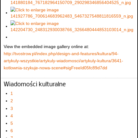
View the embedded image gallery online at:
http://tvostrow.pl/index.php/design-and-features/kultura/94-
artykuly-wszystkie/artykuly-wiadomosci/artykuly-kultura/3641-
kotlownia-szykuje-nowa-scene#sigFreeId05fc89d7dd
Wiadomości kulturalne
1
2
3
4
5
6