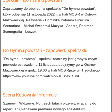
Spektakl "Do hymnu powstań"
Zapraszamy do obejrzenia spektaklu "Do hymnu powstań",
który odbył się 11 listopada 2022 r. w hali MOSiR w Ostrowi
Mazowieckiej. Reżyseria - Dominika Potomska-Pecura
Scenariusz - Michał Świderski Muzyka - Andrzej Perkman
Scenografia - Leszek...
Do Hymnu powstań - zapowiedź spektaklu
"Do hymnu powstań" - spektakl teatralny jest grany w całym
powiecie ostrowskima 11 listopada obejrzymy go w Ostrowi
Mazowieckiej o godz. 19:00 w hali MOSiRprzy ul. Trębickiego
https://www.youtube.com/watch?v=sFBSzkRTniU
Scena Kotłownia informuje
Szanowni Widzowie. Po trzech latach przerwy, wracamy do
repertuaru,niebawem premiera nowego spektaklu!!!