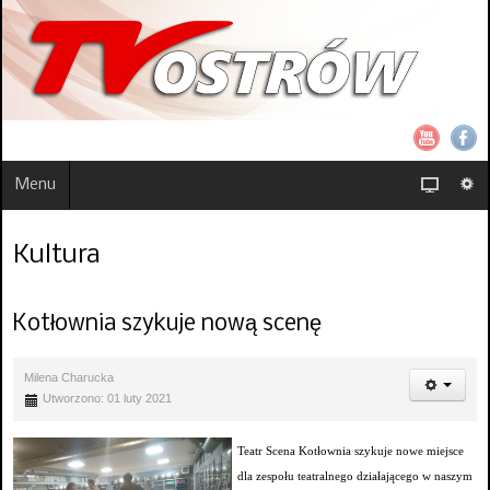
Menu
Kultura
Kotłownia szykuje nową scenę
Milena Charucka
Utworzono: 01 luty 2021
Teatr Scena Kotłownia szykuje nowe miejsce
dla zespołu teatralnego działającego w naszym