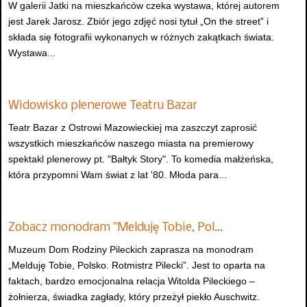
W galerii Jatki na mieszkańców czeka wystawa, której autorem
jest Jarek Jarosz. Zbiór jego zdjęć nosi tytuł „On the street” i
składa się fotografii wykonanych w różnych zakątkach świata.
Wystawa...
Widowisko plenerowe Teatru Bazar
Teatr Bazar z Ostrowi Mazowieckiej ma zaszczyt zaprosić
wszystkich mieszkańców naszego miasta na premierowy
spektakl plenerowy pt. "Bałtyk Story". To komedia małżeńska,
która przypomni Wam świat z lat '80. Młoda para...
Zobacz monodram "Melduję Tobie, Pol…
Muzeum Dom Rodziny Pileckich zaprasza na monodram
„Melduję Tobie, Polsko. Rotmistrz Pilecki”. Jest to oparta na
faktach, bardzo emocjonalna relacja Witolda Pileckiego –
żołnierza, świadka zagłady, który przeżył piekło Auschwitz.