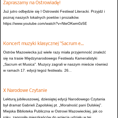
Zapraszamy na Ostrowiadę!
Już jutro odbędzie się I Ostrowski Festiwal Literacki. Przyjdź i
poznaj naszych lokalnych poetów i prozaików.
https://www.youtube.com/watch?v=NteOKwm0z5E
Koncert muzyki klasycznej "Sacrum e…
Ostrów Mazowiecka już wiele razy miała przyjemność znaleźć
się na trasie Międzynarodowego Festiwalu Kameralistyki
„Sacrum et Musica". Muzycy zagrali w naszym mieście również
w ramach 17. edycji tegoż festiwalu. 26...
X Narodowe Czytanie
Lekturą jubileuszowej, dziesiątej edycji Narodowego Czytania
był dramat Gabrieli Zapolskiej pt. „Moralność pani Dulskiej”.
Miejska Biblioteka Publiczna w Ostrowi Mazowieckiej, jak co
roku, zaprosiła mieszkańców do wzięcia udziału w tej...