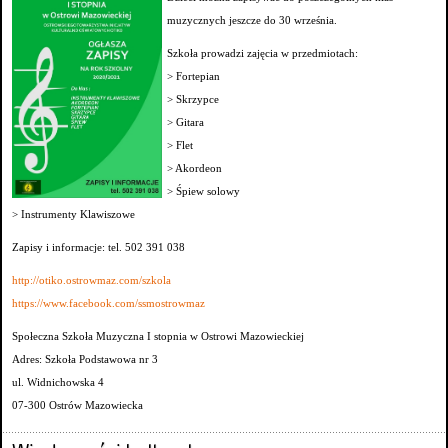
muzycznych jeszcze do 30 września.
Szkoła prowadzi zajęcia w przedmiotach:
> Fortepian
> Skrzypce
> Gitara
> Flet
> Akordeon
> Śpiew solowy
> Instrumenty Klawiszowe
Zapisy i informacje: tel. 502 391 038
http://otiko.ostrowmaz.com/szkola
https://www.facebook.com/ssmostrowmaz
Społeczna Szkoła Muzyczna I stopnia w Ostrowi Mazowieckiej
Adres: Szkoła Podstawowa nr 3
ul. Widnichowska 4
07-300 Ostrów Mazowiecka