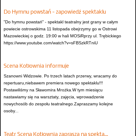
Do Hymnu powstań - zapowiedź spektaklu
"Do hymnu powstań" - spektakl teatralny jest grany w całym
powiecie ostrowskima 11 listopada obejrzymy go w Ostrowi
Mazowieckiej o godz. 19:00 w hali MOSiRprzy ul. Trębickiego
https://www.youtube.com/watch?v=sFBSzkRTniU
Scena Kotłownia informuje
Szanowni Widzowie. Po trzech latach przerwy, wracamy do
repertuaru,niebawem premiera nowego spektaklu!!!
Postawiliśmy na Sławomira Mrożka.W tym miesiącu
nastawiamy się na warsztaty, zajęcia, wprowadzenie
nowychosób do zespołu teatralnego.Zapraszamy kolejne
osoby...
Teatr Scena Kotłownia zaprasza na spekta…