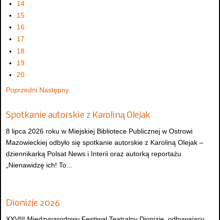
14
15
16
17
18
19
20
Poprzedni
Następny
Spotkanie autorskie z Karoliną Olejak
8 lipca 2026 roku w Miejskiej Bibliotece Publicznej w Ostrowi
Mazowieckiej odbyło się spotkanie autorskie z Karoliną Olejak –
dziennikarką Polsat News i Interii oraz autorką reportażu
„Nienawidzę ich! To...
Dionizje 2026
XXVIII Międzynarodowy Festiwal Teatralny Dionizje, odbywający