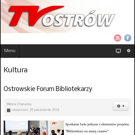
Menu
Kultura
Ostrowskie Forum Bibliotekarzy
Milena Charucka
Utworzono: 28 październik 2019
Spotkanie było jednym z elementów projektu
"Bibliotekarz na miarę czasów"