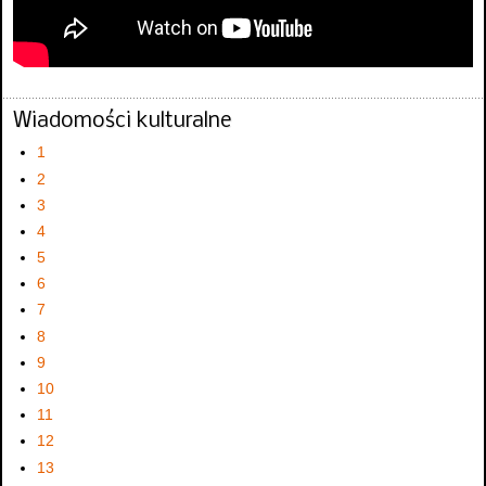
Wiadomości kulturalne
1
2
3
4
5
6
7
8
9
10
11
12
13