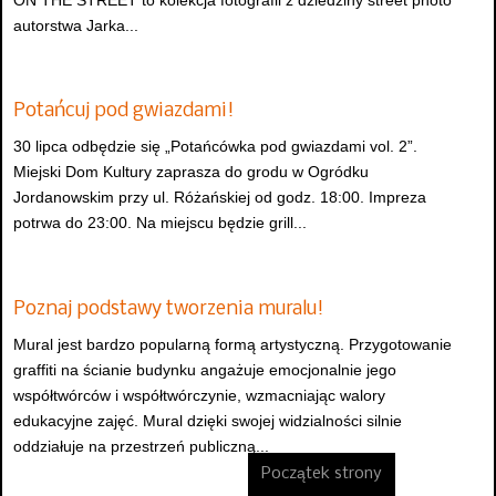
ON THE STREET to kolekcja fotografii z dziedziny street photo
autorstwa Jarka...
Potańcuj pod gwiazdami!
30 lipca odbędzie się „Potańcówka pod gwiazdami vol. 2”.
Miejski Dom Kultury zaprasza do grodu w Ogródku
Jordanowskim przy ul. Różańskiej od godz. 18:00. Impreza
potrwa do 23:00. Na miejscu będzie grill...
Poznaj podstawy tworzenia muralu!
Mural jest bardzo popularną formą artystyczną. Przygotowanie
graffiti na ścianie budynku angażuje emocjonalnie jego
współtwórców i współtwórczynie, wzmacniając walory
edukacyjne zajęć. Mural dzięki swojej widzialności silnie
oddziałuje na przestrzeń publiczną...
Początek strony