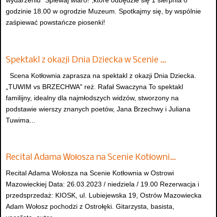
wydarzeniu "Śpiewaj wiaro!",które odbędzie się 1 sierpnia o
godzinie 18.00 w ogrodzie Muzeum. Spotkajmy się, by wspólnie
zaśpiewać powstańcze piosenki!
Spektakl z okazji Dnia Dziecka w Scenie …
Scena Kotłownia zaprasza na spektakl z okazji Dnia Dziecka.
„TUWIM vs BRZECHWA" reż. Rafał Swaczyna To spektakl
familijny, idealny dla najmłodszych widzów, stworzony na
podstawie wierszy znanych poetów, Jana Brzechwy i Juliana
Tuwima...
Recital Adama Wołosza na Scenie Kotłowni…
Recital Adama Wołosza na Scenie Kotłownia w Ostrowi
Mazowieckiej Data: 26.03.2023 / niedziela / 19.00 Rezerwacja i
przedsprzedaż: KIOSK, ul. Lubiejewska 19, Ostrów Mazowiecka
Adam Wołosz pochodzi z Ostrołęki. Gitarzysta, basista,