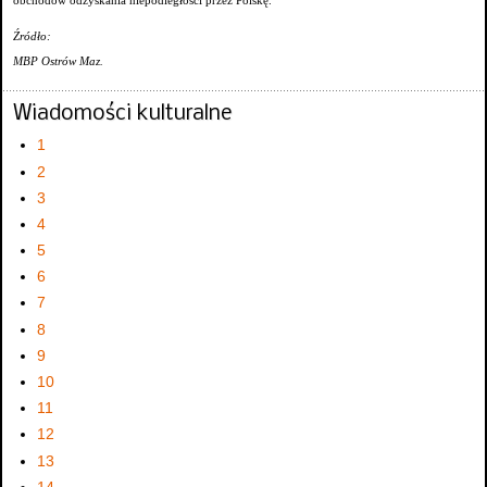
obchodów odzyskania niepodległości przez Polskę.
Źródło:
MBP Ostrów Maz.
Wiadomości kulturalne
1
2
3
4
5
6
7
8
9
10
11
12
13
14