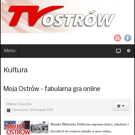
Menu
Kultura
Moja Ostrów - fabularna gra online
Milena Charucka
Utworzono: 16 listopad 2020
Miejska Biblioteka Publiczna zaprasza dzieci, młodzież i
dorosłych do wzięcia udziału w grze online,