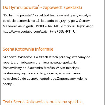
Do Hymnu powstań - zapowiedź spektaklu
"Do hymnu powstań" - spektakl teatralny jest grany w całym
powiecie ostrowskima 11 listopada obejrzymy go w Ostrowi
Mazowieckiej o godz. 19:00 w hali MOSiRprzy ul. Trębickiego
https://www.youtube.com/watch?v=sFBSzkRTniU
Scena Kotłownia informuje
Szanowni Widzowie. Po trzech latach przerwy, wracamy do
repertuaru,niebawem premiera nowego spektaklu!!!
Postawiliśmy na Sławomira Mrożka.W tym miesiącu
nastawiamy się na warsztaty, zajęcia, wprowadzenie
nowychosób do zespołu teatralnego.Zapraszamy kolejne
osoby...
Teatr Scena Kotłownia zaprasza na spekta…