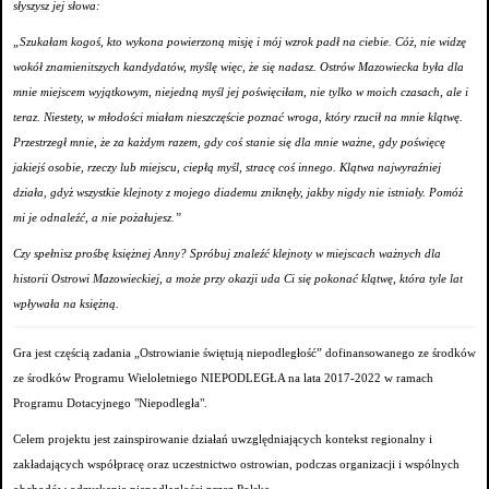
słyszysz jej słowa:
„Szukałam kogoś, kto wykona powierzoną misję i mój wzrok padł na ciebie. Cóż, nie widzę
wokół znamienitszych kandydatów, myślę więc, że się nadasz. Ostrów Mazowiecka była dla
mnie miejscem wyjątkowym, niejedną myśl jej poświęciłam, nie tylko w moich czasach, ale i
teraz. Niestety, w młodości miałam nieszczęście poznać wroga, który rzucił na mnie klątwę.
Przestrzegł mnie, że za każdym razem, gdy coś stanie się dla mnie ważne, gdy poświęcę
jakiejś osobie, rzeczy lub miejscu, ciepłą myśl, stracę coś innego. Klątwa najwyraźniej
działa, gdyż wszystkie klejnoty z mojego diademu zniknęły, jakby nigdy nie istniały. Pomóż
mi je odnaleźć, a nie pożałujesz.”
Czy spełnisz prośbę księżnej Anny? Spróbuj znaleźć klejnoty w miejscach ważnych dla
historii Ostrowi Mazowieckiej, a może przy okazji uda Ci się pokonać klątwę, która tyle lat
wpływała na księżną.
Gra jest częścią zadania „Ostrowianie świętują niepodległość” dofinansowanego ze środków
ze środków Programu Wieloletniego NIEPODLEGŁA na lata 2017-2022 w ramach
Programu Dotacyjnego "Niepodległa".
Celem projektu jest zainspirowanie działań uwzględniających kontekst regionalny i
zakładających współpracę oraz uczestnictwo ostrowian, podczas organizacji i wspólnych