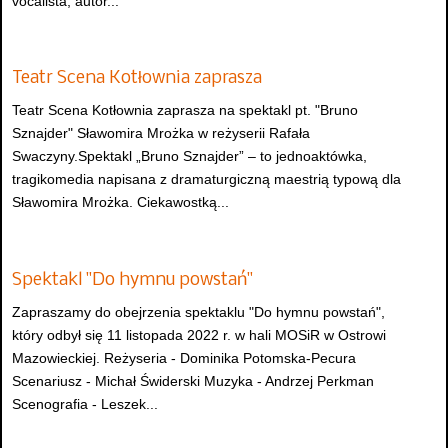
vocalista, autor...
Teatr Scena Kotłownia zaprasza
Teatr Scena Kotłownia zaprasza na spektakl pt. "Bruno
Sznajder" Sławomira Mrożka w reżyserii Rafała
Swaczyny.Spektakl „Bruno Sznajder” – to jednoaktówka,
tragikomedia napisana z dramaturgiczną maestrią typową dla
Sławomira Mrożka. Ciekawostką...
Spektakl "Do hymnu powstań"
Zapraszamy do obejrzenia spektaklu "Do hymnu powstań",
który odbył się 11 listopada 2022 r. w hali MOSiR w Ostrowi
Mazowieckiej. Reżyseria - Dominika Potomska-Pecura
Scenariusz - Michał Świderski Muzyka - Andrzej Perkman
Scenografia - Leszek...