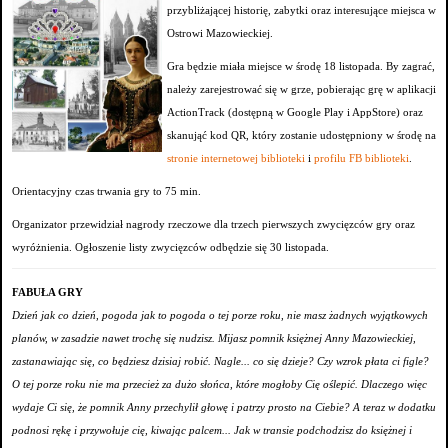
przybliżającej historię, zabytki oraz interesujące miejsca w
Ostrowi Mazowieckiej.
Gra będzie miała miejsce w środę 18 listopada. By zagrać,
należy zarejestrować
się w grze, pobierając grę w aplikacji
ActionTrack (dostępną w Google Play i AppStore) oraz
skanująć kod QR, który zostanie udostępniony w środę na
stronie internetowej biblioteki
i
profilu FB biblioteki
.
Orientacyjny czas trwania gry to 75 min.
Organizator przewidział nagrody rzeczowe dla trzech pierwszych zwycięzców gry oraz
wyróżnienia. Ogłoszenie listy zwycięzców odbędzie się 30 listopada.
FABUŁA GRY
Dzień jak co dzień, pogoda jak to pogoda o tej porze roku, nie masz żadnych wyjątkowych
planów, w zasadzie nawet trochę się nudzisz. Mijasz pomnik księżnej Anny Mazowieckiej,
zastanawiając się, co będziesz dzisiaj robić. Nagle... co się dzieje? Czy wzrok płata ci figle?
O tej porze roku nie ma przecież za dużo słońca, które mogłoby Cię oślepić. Dlaczego więc
wydaje Ci się, że pomnik Anny przechylił głowę i patrzy prosto na Ciebie? A teraz w dodatku
podnosi rękę i przywołuje cię, kiwając palcem... Jak w transie podchodzisz do księżnej i