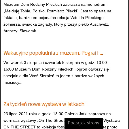
Muzeum Dom Rodziny Pileckich zaprasza na monodram
„Melduję Tobie, Polsko. Rotmistrz Pilecki”. Jest to oparta na
faktach, bardzo emocjonalna relacja Witolda Pileckiego –
żołnierza, świadka zagłady, który przeżył piekło Auschwitz.
Autorzy: Sławomir...
Wakacyjne popołudnia z muzeum. Pograj i …
We wtorek 3 sierpnia i czwartek 5 sierpnia w godz. 13:00 –
16:00 Muzeum Dom Rodziny Pileckich i ogród otworzy się
specjalnie dla Was! Sierpień to jeden z bardzo ważnych
miesięcy...
Za tydzień nowa wystawa w Jatkach
23 lipca 2021 roku o godz. 18:00 Galeria Jatki zaprasza na
wernisaż wystawy „On The Street” Jarosława Jarosza. Wystawa
Początek strony
ON THE STREET to kolekcja fotografii z dziedziny street photo