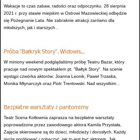
Wakacje to czas zabaw, radości oraz odpoczynku. 28 sierpnia
2021 r. przy stawie miejskim w Ostrowi Mazowieckiej odbędzie
się Pożegnanie Lata. Nie zabraknie atrakcji zarówno dla
młodszych, jak i starszych...
Próba "Bałkryk Story". Widowis…
W miniony weekend podglądaliśmy próbę Teatru Bazar, który
pracuje nad nowym spektaklem pt. "Bałtyk Story". Na scenie
wystąpi czwórka aktorów: Joanna Leonik, Paweł Trzaska,
Monika Młynarczyk oraz Piotr Trentowski. Nad wszystkim...
Bezpłatne warsztaty z pantomimy
Teatr Scena Kotłownia zaprasza na bezpłatne warsztaty
poprowadzone przez zawodowego aktora Kamila Przystała.
Zajęcia skierowane są do dzieci, młodzieży i dorosłych. Każdy
może spróbować i zobaczyć, jak to jest być aktorem. Jak...