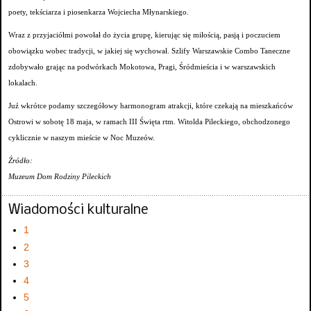
poety, tekściarza i piosenkarza Wojciecha Młynarskiego.
Wraz z przyjaciółmi powołał do życia grupę, kierując się miłością, pasją i poczuciem
obowiązku wobec tradycji, w jakiej się wychował. Szlify Warszawskie Combo Taneczne
zdobywało grając na podwórkach Mokotowa, Pragi, Śródmieścia i w warszawskich
lokalach.
Juź wkrótce podamy szczegółowy harmonogram atrakcji, które czekają na mieszkańców
Ostrowi w sobotę 18 maja, w ramach III Święta rtm. Witolda Pileckiego, obchodzonego
cyklicznie w naszym mieście w Noc Muzeów.
Źródło:
Muzeum Dom Rodziny Pileckich
Wiadomości kulturalne
1
2
3
4
5