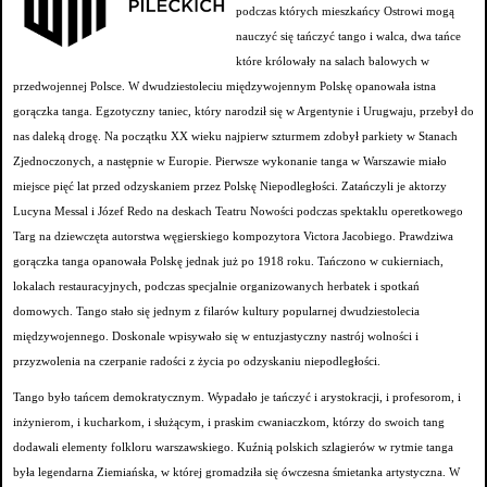
podczas których mieszkańcy Ostrowi mogą
nauczyć się tańczyć tango i walca, dwa tańce
które królowały na salach balowych w
przedwojennej Polsce. W dwudziestoleciu międzywojennym Polskę opanowała istna
gorączka tanga. Egzotyczny taniec, który narodził się w Argentynie i Urugwaju, przebył do
nas daleką drogę. Na początku XX wieku najpierw szturmem zdobył parkiety w Stanach
Zjednoczonych, a następnie w Europie. Pierwsze wykonanie tanga w Warszawie miało
miejsce pięć lat przed odzyskaniem przez Polskę Niepodległości. Zatańczyli je aktorzy
Lucyna Messal i Józef Redo na deskach Teatru Nowości podczas spektaklu operetkowego
Targ na dziewczęta autorstwa węgierskiego kompozytora Victora Jacobiego. Prawdziwa
gorączka tanga opanowała Polskę jednak już po 1918 roku. Tańczono w cukierniach,
lokalach restauracyjnych, podczas specjalnie organizowanych herbatek i spotkań
domowych. Tango stało się jednym z filarów kultury popularnej dwudziestolecia
międzywojennego. Doskonale wpisywało się w entuzjastyczny nastrój wolności i
przyzwolenia na czerpanie radości z życia po odzyskaniu niepodległości.
Tango było tańcem demokratycznym. Wypadało je tańczyć i arystokracji, i profesorom,
i
inżynierom, i kucharkom, i służącym, i praskim cwaniaczkom, którzy do swoich tang
dodawali elementy folkloru warszawskiego. Kuźnią polskich szlagierów w rytmie tanga
była legendarna Ziemiańska, w której gromadziła się ówczesna śmietanka artystyczna. W