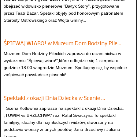
obejrzeć widowisko plenerowe "Bałtyk Story", przygotowane
przez Teatr Bazar. Spetakl objęty pod honorowym patronatem
Starosty Ostrowskiego oraz Wójta Gminy...
ŚPIEWAJ WIARO! w Muzeum Dom Rodziny Pile…
Muzeum Dom Rodziny Pileckich zaprasza do uczestnictwa w
wydarzeniu "Śpiewaj wiaro!",które odbędzie się 1 sierpnia o
godzinie 18.00 w ogrodzie Muzeum. Spotkajmy się, by wspólnie
zaśpiewać powstańcze piosenki!
Spektakl z okazji Dnia Dziecka w Scenie …
Scena Kotłownia zaprasza na spektakl z okazji Dnia Dziecka.
„TUWIM vs BRZECHWA" reż. Rafał Swaczyna To spektakl
familijny, idealny dla najmłodszych widzów, stworzony na
podstawie wierszy znanych poetów, Jana Brzechwy i Juliana
Tuwima...