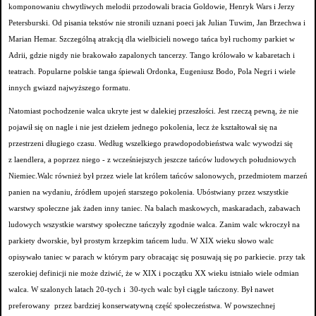
komponowaniu chwytliwych melodii przodowali bracia Goldowie, Henryk Wars i Jerzy
Petersburski. Od pisania tekstów nie stronili uznani poeci jak Julian Tuwim, Jan Brzechwa
i
Marian Hemar. Szczególną atrakcją dla wielbicieli nowego tańca był ruchomy parkiet w
Adrii, gdzie nigdy nie brakowało zapalonych tancerzy. Tango królowało w kabaretach i
teatrach. Popularne polskie tanga śpiewali Ordonka, Eugeniusz Bodo, Pola Negri i wiele
innych gwiazd najwyższego formatu.
Natomiast pochodzenie walca ukryte jest w dalekiej przeszłości. Jest rzeczą pewną, że nie
pojawił się on nagle i nie jest dziełem jednego pokolenia, lecz że kształtował się na
przestrzeni długiego czasu. Według wszelkiego prawdopodobieństwa walc wywodzi się
z laendlera, a poprzez niego - z wcześniejszych jeszcze tańców ludowych południowych
Niemiec.Walc również był przez wiele lat królem tańców salonowych, przedmiotem marzeń
panien na wydaniu, źródłem upojeń starszego pokolenia. Ubóstwiany przez wszystkie
warstwy społeczne jak żaden inny taniec. Na balach maskowych, maskaradach, zabawach
ludowych wszystkie warstwy społeczne tańczyły zgodnie walca. Zanim walc wkroczył na
parkiety dworskie, był prostym krzepkim tańcem ludu. W XIX wieku słowo walc
opisywało taniec w parach w którym pary obracając się posuwają się po parkiecie. przy tak
szerokiej definicji nie może dziwić, że w XIX i początku XX wieku istniało wiele odmian
walca. W szalonych latach 20-tych i 30-tych walc był ciągle tańczony. Był nawet
preferowany przez bardziej konserwatywną część społeczeństwa. W powszechnej