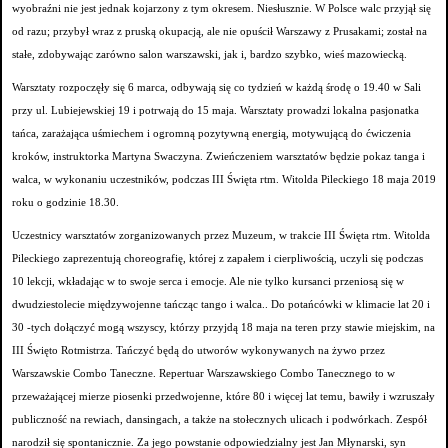
wyobraźni nie jest jednak kojarzony z tym okresem. Niesłusznie. W Polsce walc przyjął się
od razu; przybył wraz z pruską okupacją, ale nie opuścił Warszawy z Prusakami; został na
stałe, zdobywając zarówno salon warszawski, jak i, bardzo szybko, wieś mazowiecką.
Warsztaty rozpoczęły się 6 marca, odbywają się co tydzień w każdą środę o 19.40 w Sali
przy ul. Lubiejewskiej 19 i potrwają do 15 maja. Warsztaty prowadzi lokalna pasjonatka
tańca, zarażająca uśmiechem i ogromną pozytywną energią, motywującą do ćwiczenia
kroków, instruktorka Martyna Swaczyna. Zwieńczeniem warsztatów będzie pokaz tanga i
walca, w wykonaniu uczestników, podczas III Święta rtm. Witolda Pileckiego 18 maja 2019
roku o godzinie 18.30.
Uczestnicy warsztatów zorganizowanych przez Muzeum, w trakcie III Święta rtm. Witolda
Pileckiego zaprezentują choreografię, której z zapałem i cierpliwością, uczyli się podczas
10 lekcji, wkładając w to swoje serca i emocje. Ale nie tylko kursanci przeniosą się w
dwudziestolecie międzywojenne tańcząc tango i walca.. Do potańcówki w klimacie lat 20 i
30 -tych dołączyć mogą wszyscy, którzy przyjdą 18 maja na teren przy stawie miejskim, na
III Święto Rotmistrza. Tańczyć będą do utworów wykonywanych na żywo przez
Warszawskie Combo Taneczne. Repertuar Warszawskiego Combo Tanecznego to w
przeważającej mierze piosenki przedwojenne, które 80 i więcej lat temu, bawiły
i wzruszały
publiczność na rewiach, dansingach, a także na stołecznych ulicach
i podwórkach. Zespół
narodził się spontanicznie. Za jego powstanie odpowiedzialny jest Jan Młynarski, syn