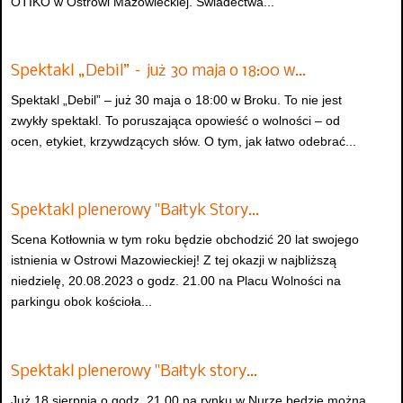
OTIKO w Ostrowi Mazowieckiej. Świadectwa...
Spektakl „Debil” – już 30 maja o 18:00 w…
Spektakl „Debil” – już 30 maja o 18:00 w Broku. To nie jest
zwykły spektakl. To poruszająca opowieść o wolności – od
ocen, etykiet, krzywdzących słów. O tym, jak łatwo odebrać...
Spektakl plenerowy "Bałtyk Story…
Scena Kotłownia w tym roku będzie obchodzić 20 lat swojego
istnienia w Ostrowi Mazowieckiej! Z tej okazji w najbliższą
niedzielę, 20.08.2023 o godz. 21.00 na Placu Wolności na
parkingu obok kościoła...
Spektakl plenerowy "Bałtyk story…
Już 18 sierpnia o godz. 21.00 na rynku w Nurze będzie można