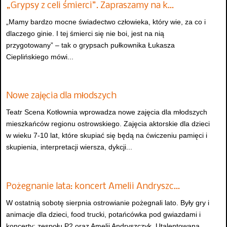
„Grypsy z celi śmierci”. Zapraszamy na k…
„Mamy bardzo mocne świadectwo człowieka, który wie, za co i
dlaczego ginie. I tej śmierci się nie boi, jest na nią
przygotowany” – tak o grypsach pułkownika Łukasza
Cieplińskiego mówi...
Nowe zajęcia dla młodszych
Teatr Scena Kotłownia wprowadza nowe zajęcia dla młodszych
mieszkańców regionu ostrowskiego. Zajęcia aktorskie dla dzieci
w wieku 7-10 lat, które skupiać się będą na ćwiczeniu pamięci i
skupienia, interpretacji wiersza, dykcji...
Pożegnanie lata: koncert Amelii Andryszc…
W ostatnią sobotę sierpnia ostrowianie pożegnali lato. Były gry i
animacje dla dzieci, food trucki, potańcówka pod gwiazdami i
koncerty: zespołu P2 oraz Amelii Andryszczyk. Utalentowana