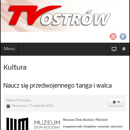
Menu
Kultura
Naucz się przedwojennego tanga i walca
Milena Charucka
Utworzono: 17 kwiecień 2019
Muzeum Dom Rodziny Pileckich
zorganizowało bezpłatne warsztaty taneczne,