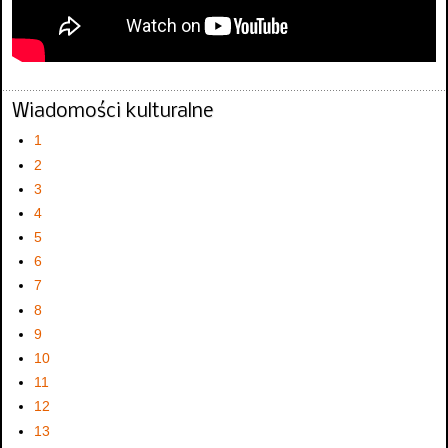
Wiadomości kulturalne
1
2
3
4
5
6
7
8
9
10
11
12
13