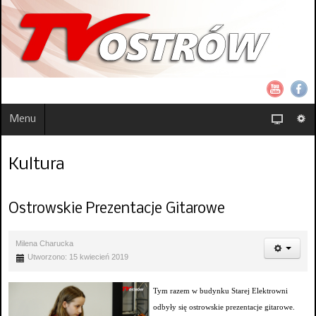
Menu
Kultura
Ostrowskie Prezentacje Gitarowe
Milena Charucka
Utworzono: 15 kwiecień 2019
Tym razem w budynku Starej Elektrowni
odbyły się ostrowskie prezentacje gitarowe.