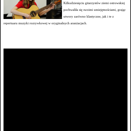
Kilkudziesięciu gitarzystów ziemi ostrowskiej
pochwaliła się swoimi umiejętnościami, grając
utwory zarówno klastyczne, jak i te z
repertuaru muzyki rozrywkowej w oryginalnych aranżacjach.