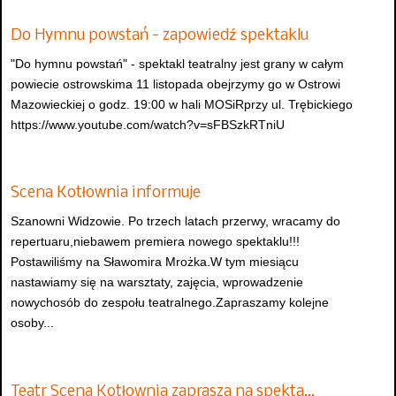
Do Hymnu powstań - zapowiedź spektaklu
"Do hymnu powstań" - spektakl teatralny jest grany w całym
powiecie ostrowskima 11 listopada obejrzymy go w Ostrowi
Mazowieckiej o godz. 19:00 w hali MOSiRprzy ul. Trębickiego
https://www.youtube.com/watch?v=sFBSzkRTniU
Scena Kotłownia informuje
Szanowni Widzowie. Po trzech latach przerwy, wracamy do
repertuaru,niebawem premiera nowego spektaklu!!!
Postawiliśmy na Sławomira Mrożka.W tym miesiącu
nastawiamy się na warsztaty, zajęcia, wprowadzenie
nowychosób do zespołu teatralnego.Zapraszamy kolejne
osoby...
Teatr Scena Kotłownia zaprasza na spekta…