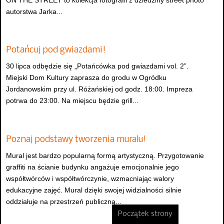
ON THE STREET to kolekcja fotografii z dziedziny street photo
autorstwa Jarka...
Potańcuj pod gwiazdami!
30 lipca odbędzie się „Potańcówka pod gwiazdami vol. 2”.
Miejski Dom Kultury zaprasza do grodu w Ogródku
Jordanowskim przy ul. Różańskiej od godz. 18:00. Impreza
potrwa do 23:00. Na miejscu będzie grill...
Poznaj podstawy tworzenia muralu!
Mural jest bardzo popularną formą artystyczną. Przygotowanie
graffiti na ścianie budynku angażuje emocjonalnie jego
współtwórców i współtwórczynie, wzmacniając walory
edukacyjne zajęć. Mural dzięki swojej widzialności silnie
oddziałuje na przestrzeń publiczną...
Początek strony