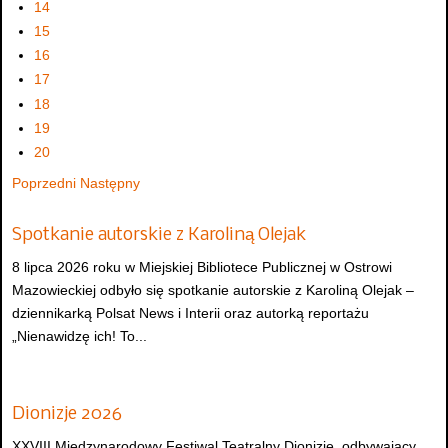
14
15
16
17
18
19
20
Poprzedni
Następny
Spotkanie autorskie z Karoliną Olejak
8 lipca 2026 roku w Miejskiej Bibliotece Publicznej w Ostrowi
Mazowieckiej odbyło się spotkanie autorskie z Karoliną Olejak –
dziennikarką Polsat News i Interii oraz autorką reportażu
„Nienawidzę ich! To...
Dionizje 2026
XXVIII Międzynarodowy Festiwal Teatralny Dionizje, odbywający