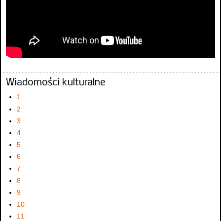
Wiadomości kulturalne
1
2
3
4
5
6
7
8
9
10
11