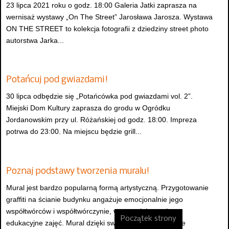
23 lipca 2021 roku o godz. 18:00 Galeria Jatki zaprasza na
wernisaż wystawy „On The Street” Jarosława Jarosza. Wystawa
ON THE STREET to kolekcja fotografii z dziedziny street photo
autorstwa Jarka...
Potańcuj pod gwiazdami!
30 lipca odbędzie się „Potańcówka pod gwiazdami vol. 2”.
Miejski Dom Kultury zaprasza do grodu w Ogródku
Jordanowskim przy ul. Różańskiej od godz. 18:00. Impreza
potrwa do 23:00. Na miejscu będzie grill...
Poznaj podstawy tworzenia muralu!
Mural jest bardzo popularną formą artystyczną. Przygotowanie
graffiti na ścianie budynku angażuje emocjonalnie jego
współtwórców i współtwórczynie, wzmacniając walory
Początek strony
edukacyjne zajęć. Mural dzięki swojej widzialności silnie