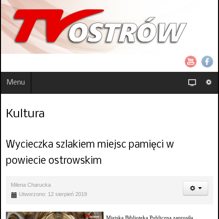
Menu
Kultura
Wycieczka szlakiem miejsc pamięci w
powiecie ostrowskim
Milena Charucka
Utworzono: 12 sierpień 2019
Miejska Biblioteka Publiczna zaprosiła