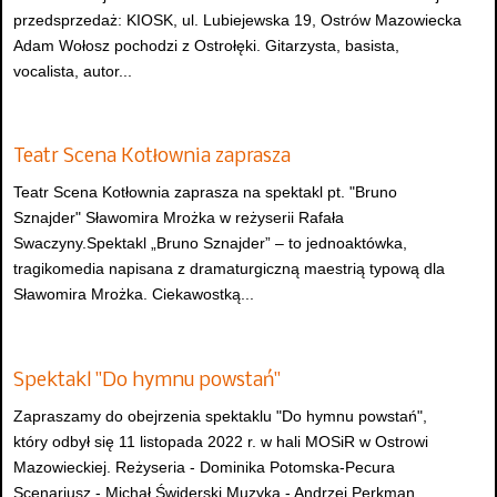
przedsprzedaż: KIOSK, ul. Lubiejewska 19, Ostrów Mazowiecka
Adam Wołosz pochodzi z Ostrołęki. Gitarzysta, basista,
vocalista, autor...
Teatr Scena Kotłownia zaprasza
Teatr Scena Kotłownia zaprasza na spektakl pt. "Bruno
Sznajder" Sławomira Mrożka w reżyserii Rafała
Swaczyny.Spektakl „Bruno Sznajder” – to jednoaktówka,
tragikomedia napisana z dramaturgiczną maestrią typową dla
Sławomira Mrożka. Ciekawostką...
Spektakl "Do hymnu powstań"
Zapraszamy do obejrzenia spektaklu "Do hymnu powstań",
który odbył się 11 listopada 2022 r. w hali MOSiR w Ostrowi
Mazowieckiej. Reżyseria - Dominika Potomska-Pecura
Scenariusz - Michał Świderski Muzyka - Andrzej Perkman