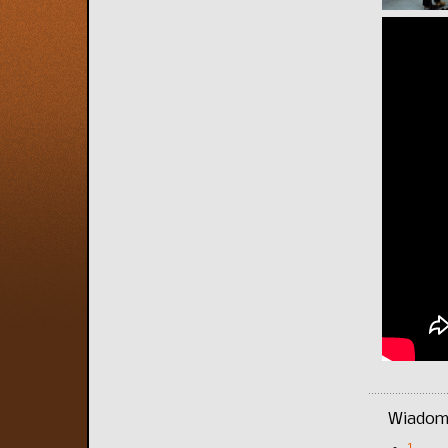
Wiadomo
1