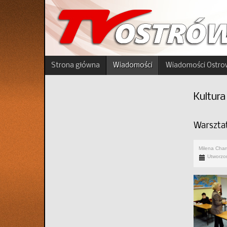
Strona główna
Wiadomości
Wiadomości Ostro
Kultura
Warszta
Milena Cha
Utworzo