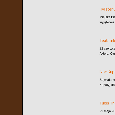
„Misteri
Miejska Bi
wyjątkowe 
Teatr m
22 czerwca
Aktora. O 
Noc Kupa
Są wydarze
Kupały, któ
Tubis Tr
29 maja 202