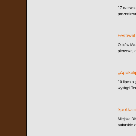
17 czerwca
prezentowa
Festiwal
Ostrów Maz
pierwszej o
„Apokali
10 lipca o
wystąpi Te
Spotkani
Miejska Bi
autorskie z