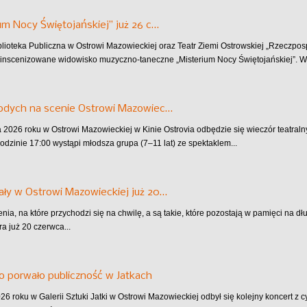
um Nocy Świętojańskiej” już 26 c…
blioteka Publiczna w Ostrowi Mazowieckiej oraz Teatr Ziemi Ostrowskiej „Rzeczpo
inscenizowane widowisko muzyczno-taneczne „Misterium Nocy Świętojańskiej”. Wy
łodych na scenie Ostrowi Mazowiec…
 2026 roku w Ostrowi Mazowieckiej w Kinie Ostrovia odbędzie się wieczór teatra
godzinie 17:00 wystąpi młodsza grupa (7–11 lat) ze spektaklem...
ły w Ostrowi Mazowieckiej już 20…
nia, na które przychodzi się na chwilę, a są takie, które pozostają w pamięci na d
ra już 20 czerwca...
io porwało publiczność w Jatkach
6 roku w Galerii Sztuki Jatki w Ostrowi Mazowieckiej odbył się kolejny koncert z cy