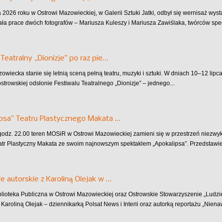
 2026 roku w Ostrowi Mazowieckiej, w Galerii Sztuki Jatki, odbył się wernisaż wys
ła prace dwóch fotografów – Mariusza Kuleszy i Mariusza Zawiślaka, twórców specj
 Teatralny „Dionizje” po raz pie…
owiecka stanie się letnią sceną pełną teatru, muzyki i sztuki. W dniach 10–12 lip
strowskiej odsłonie Festiwalu Teatralnego „Dionizje” – jednego...
psa” Teatru Plastycznego Makata …
 godz. 22.00 teren MOSiR w Ostrowi Mazowieckiej zamieni się w przestrzeń niezw
atr Plastyczny Makata ze swoim najnowszym spektaklem „Apokalipsa”. Przedstawieni
e autorskie z Karoliną Olejak w …
blioteka Publiczna w Ostrowi Mazowieckiej oraz Ostrowskie Stowarzyszenie „Ludz
 Karoliną Olejak – dziennikarką Polsat News i Interii oraz autorką reportażu „Niena