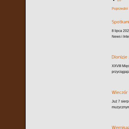
20
Poprzedni
Spotkani
8 lipca 202
News i Inte
Dionizje
XXVIII Mię
przyciągaj
Wieczór 
Już 7 sier
muzycznym.
Wernisaż