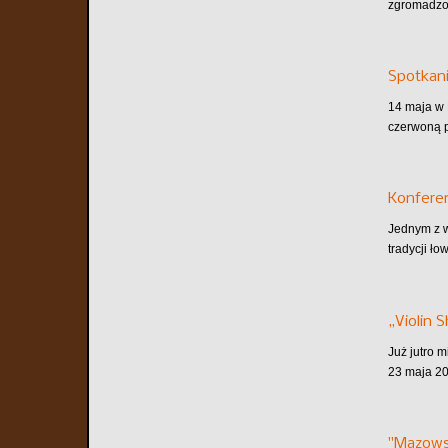
zgromadzon
Spotkani
14 maja w 
czerwoną p
Konferen
Jednym z w
tradycji ło
„Violin 
Już jutro 
23 maja 20
"Mazows