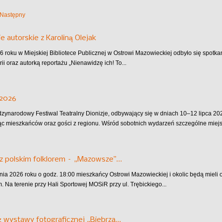
Następny
e autorskie z Karoliną Olejak
6 roku w Miejskiej Bibliotece Publicznej w Ostrowi Mazowieckiej odbyło się spotkan
rii oraz autorką reportażu „Nienawidzę ich! To...
 2026
dzynarodowy Festiwal Teatralny Dionizje, odbywający się w dniach 10–12 lipca 202
ąc mieszkańców oraz gości z regionu. Wśród sobotnich wydarzeń szczególne miejsc
z polskim folklorem – „Mazowsze”…
pnia 2026 roku o godz. 18:00 mieszkańcy Ostrowi Mazowieckiej i okolic będą mieli
 Na terenie przy Hali Sportowej MOSiR przy ul. Trębickiego...
 wystawy fotograficznej „Biebrza…