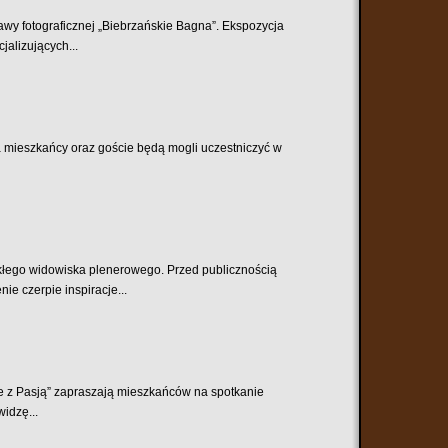
tawy fotograficznej „Biebrzańskie Bagna”. Ekspozycja
alizujących...
ca mieszkańcy oraz goście będą mogli uczestniczyć w
ykłego widowiska plenerowego. Przed publicznością
e czerpie inspiracje...
ie z Pasją” zapraszają mieszkańców na spotkanie
widzę...