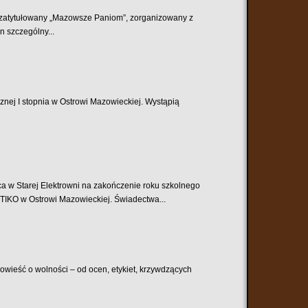
t zatytułowany „Mazowsze Paniom”, zorganizowany z
n szczególny...
znej I stopnia w Ostrowi Mazowieckiej. Wystąpią
rej Elektrowni na zakończenie roku szkolnego
OTIKO w Ostrowi Mazowieckiej. Świadectwa...
opowieść o wolności – od ocen, etykiet, krzywdzących