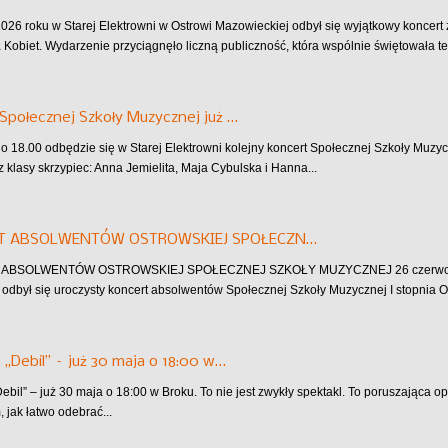
026 roku w Starej Elektrowni w Ostrowi Mazowieckiej odbył się wyjątkowy koncer
a Kobiet. Wydarzenie przyciągnęło liczną publiczność, która wspólnie świętowała te
Społecznej Szkoły Muzycznej już …
 o 18.00 odbędzie się w Starej Elektrowni kolejny koncert Społecznej Szkoły Muzyc
z klasy skrzypiec: Anna Jemielita, Maja Cybulska i Hanna...
T ABSOLWENTÓW OSTROWSKIEJ SPOŁECZN…
BSOLWENTÓW OSTROWSKIEJ SPOŁECZNEJ SZKOŁY MUZYCZNEJ 26 czerwca w Sta
odbył się uroczysty koncert absolwentów Społecznej Szkoły Muzycznej I stopnia 
 „Debil” – już 30 maja o 18:00 w…
Debil” – już 30 maja o 18:00 w Broku. To nie jest zwykły spektakl. To poruszająca 
, jak łatwo odebrać...