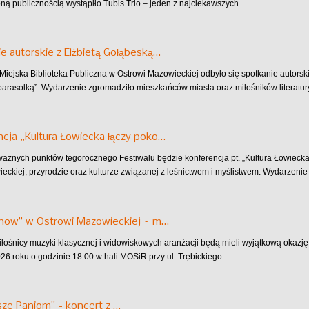
ą publicznością wystąpiło Tubis Trio – jeden z najciekawszych...
e autorskie z Elżbietą Gołąbeską…
Miejska Biblioteka Publiczna w Ostrowi Mazowieckiej odbyło się spotkanie autorski
arasolką”. Wydarzenie zgromadziło mieszkańców miasta oraz miłośników literatury
cja „Kultura Łowiecka łączy poko…
ażnych punktów tegorocznego Festiwalu będzie konferencja pt. „Kultura Łowiecka
wieckiej, przyrodzie oraz kulturze związanej z leśnictwem i myślistwem. Wydarzenie 
Show” w Ostrowi Mazowieckiej – m…
miłośnicy muzyki klasycznej i widowiskowych aranżacji będą mieli wyjątkową okazj
26 roku o godzinie 18:00 w hali MOSiR przy ul. Trębickiego...
ze Paniom" - koncert z …