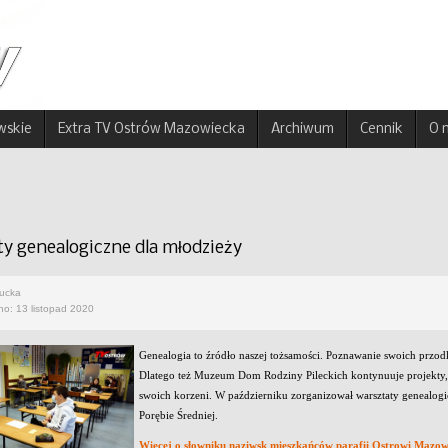
wskie
Extra TV Ostrów Mazowiecka
Archiwum
Cennik
O 
ty genealogiczne dla młodzieży
rucka
no: 13 listopad 2020
Genealogia to źródło naszej tożsamości. Poznawanie swoich przod
Dlatego też Muzeum Dom Rodziny Pileckich kontynuuje projekty
swoich korzeni. W październiku zorganizował warsztaty genealo
Porębie Średniej.
Więcej o słowniku naziwsk mieszkańców parafii Ostrowi Mazow