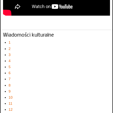
Wiadomości kulturalne
1
2
3
4
5
6
7
8
9
10
11
12