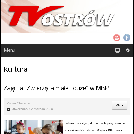
Menu
Kultura
Zajęcia "Zwierzęta małe i duże" w MBP
Milena Charucka
Utworzono: 02 marzec 2020
Jednymi z zajęć, jakie na ferie przygotowała
dla ostrowskich dzieci Miejska Biblioteka