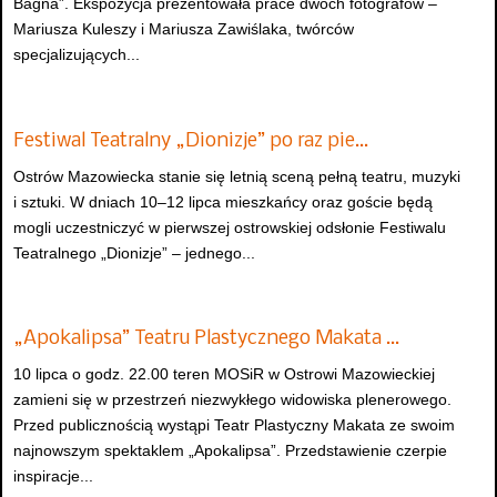
Bagna”. Ekspozycja prezentowała prace dwóch fotografów –
Mariusza Kuleszy i Mariusza Zawiślaka, twórców
specjalizujących...
Festiwal Teatralny „Dionizje” po raz pie…
Ostrów Mazowiecka stanie się letnią sceną pełną teatru, muzyki
i sztuki. W dniach 10–12 lipca mieszkańcy oraz goście będą
mogli uczestniczyć w pierwszej ostrowskiej odsłonie Festiwalu
Teatralnego „Dionizje” – jednego...
„Apokalipsa” Teatru Plastycznego Makata …
10 lipca o godz. 22.00 teren MOSiR w Ostrowi Mazowieckiej
zamieni się w przestrzeń niezwykłego widowiska plenerowego.
Przed publicznością wystąpi Teatr Plastyczny Makata ze swoim
najnowszym spektaklem „Apokalipsa”. Przedstawienie czerpie
inspiracje...