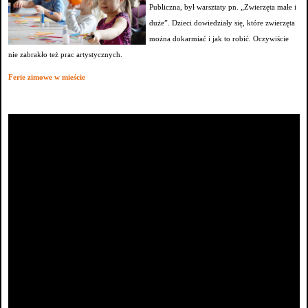
Publiczna, był warsztaty pn. „Zwierzęta małe i
duże”. Dzieci dowiedziały się, które zwierzęta
można dokarmiać i jak to robić. Oczywiście
nie zabrakło też prac artystycznych.
Ferie zimowe w mieście