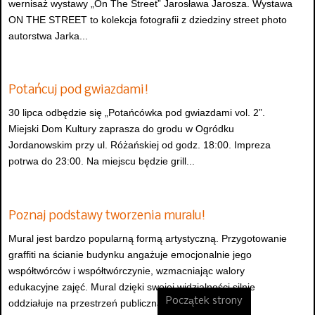
wernisaż wystawy „On The Street” Jarosława Jarosza. Wystawa
ON THE STREET to kolekcja fotografii z dziedziny street photo
autorstwa Jarka...
Potańcuj pod gwiazdami!
30 lipca odbędzie się „Potańcówka pod gwiazdami vol. 2”.
Miejski Dom Kultury zaprasza do grodu w Ogródku
Jordanowskim przy ul. Różańskiej od godz. 18:00. Impreza
potrwa do 23:00. Na miejscu będzie grill...
Poznaj podstawy tworzenia muralu!
Mural jest bardzo popularną formą artystyczną. Przygotowanie
graffiti na ścianie budynku angażuje emocjonalnie jego
współtwórców i współtwórczynie, wzmacniając walory
edukacyjne zajęć. Mural dzięki swojej widzialności silnie
Początek strony
oddziałuje na przestrzeń publiczną...